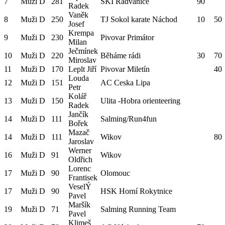
7
Muži D
281
SKI Radvanice
90
Radek
Vaněk
8
Muži D
250
TJ Sokol karate Náchod
10
50
Josef
Krempa
9
Muži D
230
Pivovar Primátor
Milan
Ječmínek
10
Muži D
220
Běháme rádi
30
70
Miroslav
11
Muži D
170
Leplt Jiří
Pivovar Miletín
40
Louda
12
Muži D
151
AC Ceska Lipa
Petr
Kolář
13
Muži D
150
Ulita -Hobra orienteering
Radek
Jančík
14
Muži D
111
Salming/Run4fun
Bořek
Mazač
14
Muži D
111
Wikov
80
Jaroslav
Werner
16
Muži D
91
Wikov
Oldřich
Lorenc
17
Muži D
90
Olomouc
Frantisek
VeselÝ
17
Muži D
90
HSK Horní Rokytnice
Pavel
Maršík
19
Muži D
71
Salming Running Team
Pavel
Klimeš