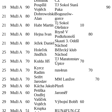
Dominik
CZ
Pospíšil
TJ Sokol Stará
19
Muži A
90
90
Vojtěch
Paka
Dobrowolski
Boguszów-
21
Muži A
80
Alan
gorce
Tj Sokol
21
Muži A
80
Habr Martin
10
Olešnice
Rtyně V
21
Muži A
80
Hejna Ivan
80
Podkrkonoší
Skauti 3. Oddíl
21
Muži A
80
Ježek Daniel
Náchod
Holeček
Běžecký klub
25
Muži A
70
Jindřich
Náchod
TJ Maratonstav
25
Muži A
70
Kulda Jiří
70
Úpice
Kyrcz
25
Muži A
70
run4run
70
Radim
Seifrt
25
Muži A
70
MM Lanžov
70
Jaroslav
29
Muži A
60
Kácha Jakub
Plzeň
Petiška
29
Muži A
60
Jaroměř
Ondřej
Vašíček
29
Muži A
60
Výbojní Bobři
60
Vojtěch
Krupka
32
Muži A
51
RUN4FUN.CZ