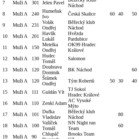
7
Muži A
301
Jelen Pavel
Náchod
Humeňuk
8
Muži A
240
Česká Skalice
60
40
50
Ivo
Volák
Běžecký klub
9
Muži A
231
Ondřej
Náchod
Havlík
Hvězda
10
Muži A
201
Lukáš
Pardubice
Metelka
OK99 Hradec
11
Muži A
150
Ondřej
Králové
Hudec
12
Muži A
130
Salomon
Tomáš
Doubrava
13
Muži A
120
BK Náchod
60
Dominik
Šrámek
13
Muži A
120
Tým Robertů
50
30
40
Ondřej
TJ Sokol
15
Muži A
111
Guldán Vít
Hradec Králové
AC Vysoké
16
Muži A
110
Zenkl Adam
Mýto
Dufka
Běžecký klub
17
Muži A
101
80
Vladislav
Náchod
Vašíček
NN Night run
18
Muži A
100
60
Tomáš
Team
Chlupáč
Brooks Team
19
Muži A
90