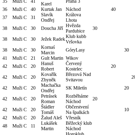
35
Muži C
41
Praha 3
Karel
36
Muži C
40
Kurtak Jan
Náchod
40
Slavík
Králova
37
Muži C
31
Ondřej
Lhota
Hvězda
38
Muži C
30
Doucha Jiří
30
Pardubice
Klub kubb
38
Muži C
30
Ježek Radek
Vršovka
Kornaś
38
Muži C
30
GóryLasy
30
Marcin
41
Muži C
21
Gult Martin
Wikov
Hanuš
Červený
42
Muži C
20
20
Robert
Kostelec
Kovařík
Březová Nad
42
Muži C
20
2
Zbyněk
Svitavou
Machačka
42
Muži C
20
SK Miletín
20
Ondřej
Petrásek
Rozběháme
42
Muži C
20
20
Roman
Náchod
Štádler
Občerstvení
42
Muži C
20
10
Tomáš
Na špalkách
42
Muži C
20
Žalud Aleš
Vřesník
Lukášek
Běžecký klub
48
Muži C
11
Martin
Náchod
Horoklub