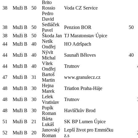
Brito
38
Muži B
50
Rossio
Voda CZ Service
Pedro
David
Sedláček
38
Muži B
50
Penzion BOR
50
Pavel
38
Muži B
50
Škoda Jan
TJ Maratonstav Úpice
Netík
44
Muži B
40
HO Adršpach
Ondřej
Nývlt
44
Muži B
40
Saunaři Běloves
40
Michal
Vítek
44
Muži B
40
Trutnov
Ondřej
Bartoš
47
Muži B
31
www.granulecz.cz
Martin
Hejna
48
Muži B
30
Triatlon Praha-Háje
Marek
Lelek
48
Muži B
30
Trutnov
Vratislav
Popík
48
Muži B
30
Havlíčkův Brod
Roman
Bárta
51
Muži B
21
SK BP Lumen Úpice
Lukáš
Janovský
Lepší život pro Emmičku
52
Muži B
20
Roman
z.s