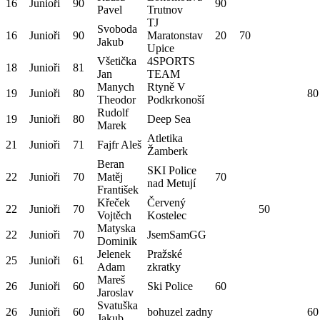
16
Junioři
90
90
Pavel
Trutnov
TJ
Svoboda
16
Junioři
90
Maratonstav
20
70
Jakub
Upice
Všetička
4SPORTS
18
Junioři
81
Jan
TEAM
Manych
Rtyně V
19
Junioři
80
80
Theodor
Podkrkonoší
Rudolf
19
Junioři
80
Deep Sea
Marek
Atletika
21
Junioři
71
Fajfr Aleš
Žamberk
Beran
SKI Police
22
Junioři
70
Matěj
70
nad Metují
František
Křeček
Červený
22
Junioři
70
50
Vojtěch
Kostelec
Matyska
22
Junioři
70
JsemSamGG
Dominik
Jelenek
Pražské
25
Junioři
61
Adam
zkratky
Mareš
26
Junioři
60
Ski Police
60
Jaroslav
Svatuška
26
Junioři
60
bohuzel zadny
60
Jakub