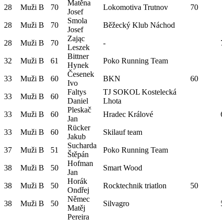
Matěna
28
Muži B
70
Lokomotiva Trutnov
70
Josef
Smola
28
Muži B
70
Běžecký Klub Náchod
Josef
Zając
28
Muži B
70
-
Leszek
Bittner
32
Muži B
61
Poko Running Team
Hynek
Česenek
33
Muži B
60
BKN
60
Ivo
Faltys
TJ SOKOL Kostelecká
33
Muži B
60
Daniel
Lhota
Pleskač
33
Muži B
60
Hradec Králové
Jan
Rücker
33
Muži B
60
Skilauf team
Jakub
Sucharda
37
Muži B
51
Poko Running Team
Štěpán
Hofman
38
Muži B
50
Smart Wood
Jan
Horák
38
Muži B
50
Rocktechnik triatlon
50
Ondřej
Němec
38
Muži B
50
Silvagro
Matěj
Pereira