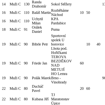
Randa
14
Muži C
130
Sokol Stěžery
1
Drahomír
Rozběháme
16
Muži C
110
Baláš Martin
10
50
Náchod
Uchytil
KPA
16
Muži C
110
Milan
Pardubice
Orálek
18
Muži C
91
Puma
Daniel
Sportovní
spolek U
19
Muži C
90
Bibrle Petr
borovice
10
40
Lhota pod.
Hořičkami
TEROVA
BEZDĚKOV
19
Muži C
90
Friede Jan
60
NAD
METUJÍ
HO Lemra
19
Muži C
90
Polák Marek
Brno -
9
Vinohrady
Ducháč
22
Muži C
80
20
60
Pavel
TJ
22
Muži C
80
Kubasa Jiří
Maratonstav
Úpice