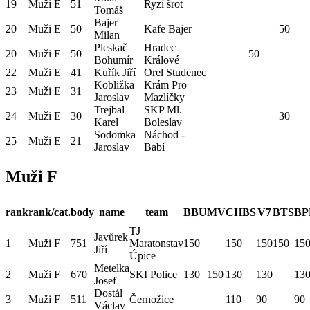
19
Muži E
51
Ryzí šrot
Tomáš
Bajer
20
Muži E
50
Kafe Bajer
50
Milan
Pleskač
Hradec
20
Muži E
50
50
Bohumír
Králové
22
Muži E
41
Kuřík Jiří
Orel Studenec
Kobližka
Krám Pro
23
Muži E
31
Jaroslav
Mazlíčky
Trejbal
SKP Ml.
24
Muži E
30
30
Karel
Boleslav
Sodomka
Náchod -
25
Muži E
21
Jaroslav
Babí
Muži F
rank
rank/cat.
body
name
team
BBU
MV
CHBS
V7
BTS
BP
TJ
Javůrek
1
Muži F
751
Maratonstav
150
150
150
150
15
Jiří
Úpice
Metelka
2
Muži F
670
SKI Police
130
150
130
130
13
Josef
Dostál
3
Muži F
511
Černožice
110
90
90
Václav