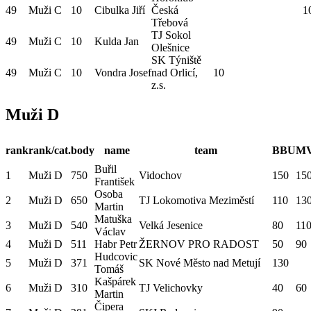
49
Muži C
10
Cibulka Jiří
Česká
1
Třebová
TJ Sokol
49
Muži C
10
Kulda Jan
Olešnice
SK Týniště
49
Muži C
10
Vondra Josef
nad Orlicí,
10
z.s.
Muži D
rank
rank/cat.
body
name
team
BBU
M
Buřil
1
Muži D
750
Vidochov
150
15
František
Osoba
2
Muži D
650
TJ Lokomotiva Meziměstí
110
13
Martin
Matuška
3
Muži D
540
Velká Jesenice
80
11
Václav
4
Muži D
511
Habr Petr
ŽERNOV PRO RADOST
50
90
Hudcovic
5
Muži D
371
SK Nové Město nad Metují
130
Tomáš
Kašpárek
6
Muži D
310
TJ Velichovky
40
60
Martin
Čipera