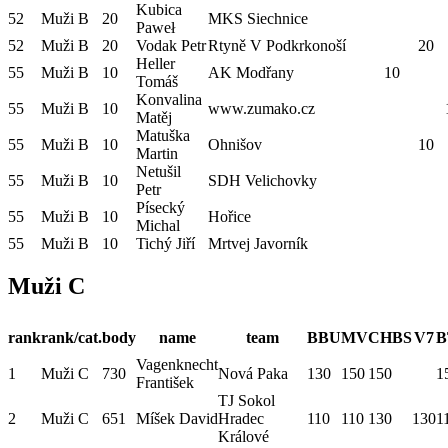
Kubica
52
Muži B
20
MKS Siechnice
Paweł
52
Muži B
20
Vodak Petr
Rtyně V Podkrkonoší
20
Heller
55
Muži B
10
AK Modřany
10
Tomáš
Konvalina
55
Muži B
10
www.zumako.cz
Matěj
Matuška
55
Muži B
10
Ohnišov
10
Martin
Netušil
55
Muži B
10
SDH Velichovky
Petr
Písecký
55
Muži B
10
Hořice
Michal
55
Muži B
10
Tichý Jiří
Mrtvej Javorník
Muži C
rank
rank/cat.
body
name
team
BBU
MV
CHBS
V7
B
Vagenknecht
1
Muži C
730
Nová Paka
130
150
150
1
František
TJ Sokol
2
Muži C
651
Míšek David
Hradec
110
110
130
130
1
Králové