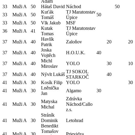
Adam
33
Muži A
50
Hátaš David
Náchod
50
Kuťák
TJ Maratonstav
33
Muži A
50
50
Tomáš
Úpice
33
Muži A
50
Vlk Jakub
MSF
Kutak
TJ Maratonstav
36
Muži A
41
Tomas
Úpice
Havlík
37
Muži A
40
Zaloňov
20
20
Patrik
Joska
37
Muži A
40
H.O.U.K.
40
Vojtěch
Michl
37
Muži A
40
YOLO
30
10
Miroslav
TJ SOKOL
37
Muži A
40
Nývlt Lukáš
40
STARKOČ
41
Muži A
30
Kosík Filip
YOLO
30
Lněnička
41
Muži A
30
Algamo
30
Jan
Zdrávka
Matyska
41
Muži A
30
Náchod/Callo
Michal
z.s.
Stráník
41
Muži A
30
Dominik
Letohrad
Benedikt
Tomašov
41
Muži A
30
Prievidza