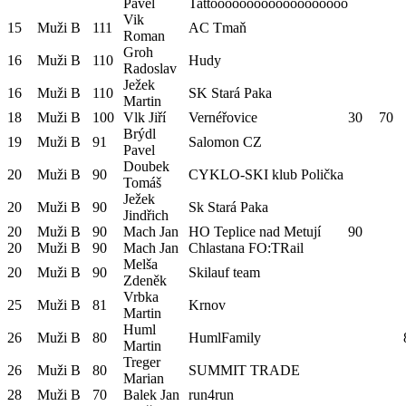
Pavel
Tattooooooooooooooooooo
Vik
15
Muži B
111
AC Tmaň
Roman
Groh
16
Muži B
110
Hudy
Radoslav
Ježek
16
Muži B
110
SK Stará Paka
Martin
18
Muži B
100
Vlk Jiří
Vernéřovice
30
70
Brýdl
19
Muži B
91
Salomon CZ
Pavel
Doubek
20
Muži B
90
CYKLO-SKI klub Polička
Tomáš
Ježek
20
Muži B
90
Sk Stará Paka
Jindřich
20
Muži B
90
Mach Jan
HO Teplice nad Metují
90
20
Muži B
90
Mach Jan
Chlastana FO:TRail
Melša
20
Muži B
90
Skilauf team
Zdeněk
Vrbka
25
Muži B
81
Krnov
Martin
Huml
26
Muži B
80
HumlFamily
Martin
Treger
26
Muži B
80
SUMMIT TRADE
Marian
28
Muži B
70
Balek Jan
run4run