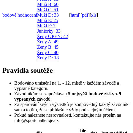
Muži B
: 60
Muži C
: 51
bodové hodnocení
Muži D
: 33
[
html
]
[
pdf
]
[
xls
]
Muži E
: 25
Muži F
: 7
Juniorky
: 33
Ženy OPEN
: 42
Ženy A
: 49
Ženy B
: 45
Ženy C
: 40
Ženy D
: 18
Pravidla soutěže
Bodováno umístění na 1. - 12. místě v každém závodě a
vypsané kategorii.
Závodníkům se započítávají
5 nejvyšší bodové zisky z 9
vypsaných
závodů.
Za spárování svých výsledků je zodpovědný každý závodník
sám a to tím, že se přihlašuje vždy pod stejným účtem.
Pokud naleznete nesrovnalosti, kontaktujte nás prosím na
info@sportchallenge.cz.
file