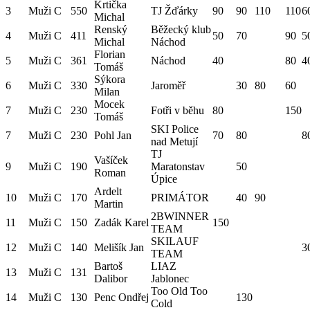
Krtička
3
Muži C
550
TJ Žďárky
90
90
110
110
6
Michal
Renský
Běžecký klub
4
Muži C
411
50
70
90
5
Michal
Náchod
Florian
5
Muži C
361
Náchod
40
80
4
Tomáš
Sýkora
6
Muži C
330
Jaroměř
30
80
60
Milan
Mocek
7
Muži C
230
Fotři v běhu
80
150
Tomáš
SKI Police
7
Muži C
230
Pohl Jan
70
80
8
nad Metují
TJ
Vašíček
9
Muži C
190
Maratonstav
50
Roman
Úpice
Ardelt
10
Muži C
170
PRIMÁTOR
40
90
Martin
2BWINNER
11
Muži C
150
Zadák Karel
150
TEAM
SKILAUF
12
Muži C
140
Melišík Jan
3
TEAM
Bartoš
LIAZ
13
Muži C
131
Dalibor
Jablonec
Too Old Too
14
Muži C
130
Penc Ondřej
130
Cold