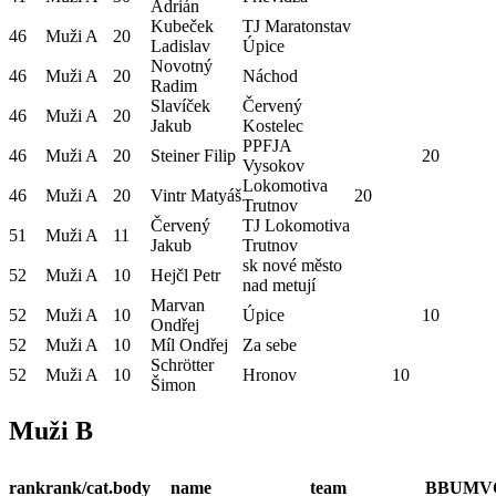
Adrián
Kubeček
TJ Maratonstav
46
Muži A
20
Ladislav
Úpice
Novotný
46
Muži A
20
Náchod
Radim
Slavíček
Červený
46
Muži A
20
Jakub
Kostelec
PPFJA
46
Muži A
20
Steiner Filip
20
Vysokov
Lokomotiva
46
Muži A
20
Vintr Matyáš
20
Trutnov
Červený
TJ Lokomotiva
51
Muži A
11
Jakub
Trutnov
sk nové město
52
Muži A
10
Hejčl Petr
nad metují
Marvan
52
Muži A
10
Úpice
10
Ondřej
52
Muži A
10
Míl Ondřej
Za sebe
Schrötter
52
Muži A
10
Hronov
10
Šimon
Muži B
rank
rank/cat.
body
name
team
BBU
MV