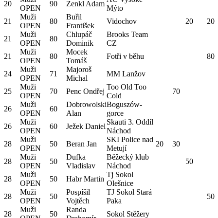
20
90
Zenkl Adam
OPEN
Mýto
Muži
Buřil
21
80
Vidochov
20
20
OPEN
František
Muži
Chlupáč
Brooks Team
21
80
OPEN
Dominik
CZ
Muži
Mocek
21
80
Fotři v běhu
80
OPEN
Tomáš
Muži
Majoroš
24
71
MM Lanžov
OPEN
Michal
Muži
Too Old Too
25
70
Penc Ondřej
70
OPEN
Cold
Muži
Dobrowolski
Boguszów-
26
60
OPEN
Alan
gorce
Muži
Skauti 3. Oddíl
26
60
Ježek Daniel
OPEN
Náchod
Muži
SKI Police nad
28
50
Beran Jan
20
30
OPEN
Metují
Muži
Dufka
Běžecký klub
28
50
50
OPEN
Vladislav
Náchod
Muži
Tj Sokol
28
50
Habr Martin
OPEN
Olešnice
Muži
Pospíšil
TJ Sokol Stará
28
50
50
OPEN
Vojtěch
Paka
Muži
Randa
28
50
Sokol Stěžery