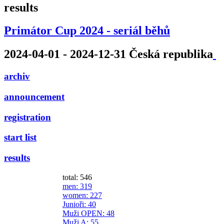
results
Primátor Cup 2024 - seriál běhů
2024-04-01 - 2024-12-31 Česká republika
archiv
announcement
registration
start list
results
total: 546
men
: 319
women
: 227
Junioři
: 40
Muži OPEN
: 48
Muži A
: 55