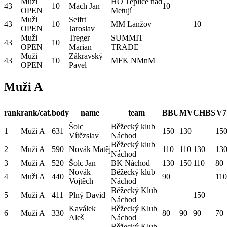
Muži
HO Teplice nad
43
10
Mach Jan
10
OPEN
Metují
Muži
Seifrt
43
10
MM Lanžov
10
OPEN
Jaroslav
Muži
Treger
SUMMIT
43
10
OPEN
Marian
TRADE
Muži
Zákravský
43
10
MFK NMnM
OPEN
Pavel
Muži A
rank
rank/cat.
body
name
team
BBU
MV
CHBS
V7
Šolc
Běžecký klub
1
Muži A
631
150
130
15
Vítězslav
Náchod
Běžecký klub
2
Muži A
590
Novák Matěj
110
110
130
13
Náchod
3
Muži A
520
Šolc Jan
BK Náchod
130
150
110
80
Novák
Běžecký klub
4
Muži A
440
90
110
Vojtěch
Náchod
Běžecký Klub
5
Muži A
411
Plný David
150
Náchod
Kaválek
Běžecký Klub
6
Muži A
330
80
90
90
70
Aleš
Náchod
Běžecký Klub