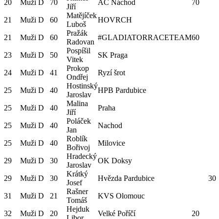
20
Muži D
70
AC Náchod
70
Jiří
Matějíček
21
Muži D
60
HOVRCH
Luboš
Pražák
21
Muži D
60
#GLADIATORRACETEAM
60
Radovan
Pospíšil
23
Muži D
50
SK Praga
Vitek
Prokop
24
Muži D
41
Ryzí šrot
Ondřej
Hostinský
25
Muži D
40
HPB Pardubice
Jaroslav
Malina
25
Muži D
40
Praha
Jiří
Poláček
25
Muži D
40
Nachod
Jan
Roblík
25
Muži D
40
Milovice
Bořivoj
Hradecký
29
Muži D
30
OK Doksy
Jaroslav
Krátký
29
Muži D
30
Hvězda Pardubice
30
Josef
Rašner
31
Muži D
21
KVS Olomouc
Tomáš
Hejduk
32
Muži D
20
Velké Poříčí
20
Libor