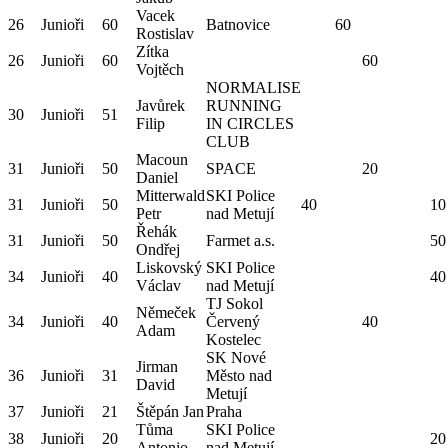
Vacek
26
Junioři
60
Batnovice
60
Rostislav
Zítka
26
Junioři
60
60
Vojtěch
NORMALISE
Javůrek
RUNNING
30
Junioři
51
Filip
IN CIRCLES
CLUB
Macoun
31
Junioři
50
SPACE
20
Daniel
Mitterwald
SKI Police
31
Junioři
50
40
10
Petr
nad Metují
Řehák
31
Junioři
50
Farmet a.s.
50
Ondřej
Liskovský
SKI Police
34
Junioři
40
40
Václav
nad Metují
TJ Sokol
Němeček
34
Junioři
40
Červený
40
Adam
Kostelec
SK Nové
Jirman
36
Junioři
31
Město nad
David
Metují
37
Junioři
21
Štěpán Jan
Praha
Tůma
SKI Police
38
Junioři
20
20
Antonio
nad Metují