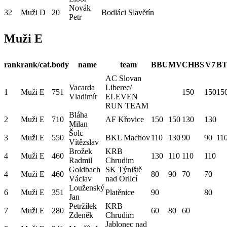
Novák
32
Muži D
20
Bodláci Slavětín
Petr
Muži E
rank
rank/cat.
body
name
team
BBU
MV
CHBS
V7
BT
AC Slovan
Vacarda
Liberec/
1
Muži E
751
150
150
15
Vladimír
ELEVEN
RUN TEAM
Bláha
2
Muži E
710
AF Křovice
150
150
130
130
Milan
Šolc
3
Muži E
550
BKL Machov
110
130
90
90
11
Vítězslav
Brožek
KRB
4
Muži E
460
130
110
110
110
Radmil
Chrudim
Goldbach
SK Týniště
4
Muži E
460
80
90
70
70
Václav
nad Orlicí
Louženský
6
Muži E
351
Platěnice
90
80
Jan
Petržílek
KRB
7
Muži E
280
60
80
60
Zdeněk
Chrudim
Jablonec nad