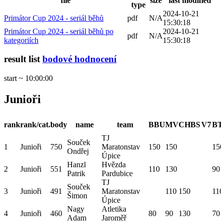
file
size
last modified
type
2024-10-21
Primátor Cup 2024 - seriál běhů
pdf
N/A
15:30:18
Primátor Cup 2024 - seriál běhů po
2024-10-21
pdf
N/A
kategoriích
15:30:18
result list
bodové hodnocení
start ~ 10:00:00
Junioři
rank
rank/cat.
body
name
team
BBU
MV
CHBS
V7
B
TJ
Souček
1
Junioři
750
Maratonstav
150
150
15
Ondřej
Úpice
Hanzl
Hvězda
2
Junioři
551
110
130
90
Patrik
Pardubice
TJ
Souček
3
Junioři
491
Maratonstav
110
150
11
Šimon
Úpice
Nagy
Atletika
4
Junioři
460
80
90
130
70
Adam
Jaroměř