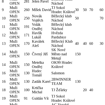
8
281
Jelen Pavel
OPEN
Náchod
Muži
TJ Sokol
9
260
Míšek David
30
50
70
60
OPEN
Hradec Králové
Muži
Novák
Běžecký klub
10
250
50
70
OPEN
Vojtěch
Náchod
Muži
Volák
Běžecký klub
11
191
OPEN
Ondřej
Náchod
Muži
Havlík
Hvězda
12
171
OPEN
Lukáš
Pardubice
Muži
Kaválek
Běžecký Klub
13
170
40
40
60
30
OPEN
Aleš
Náchod
SK Nové
Muži
14
150
Čivrný Jiří
Město nad
150
OPEN
Metují
Muži
Metelka
OK99 Hradec
14
150
OPEN
Ondřej
Králové
Muži
Hudec
16
130
Salomon
OPEN
Tomáš
Muži
2BWINNER
16
130
Zadák Karel
130
OPEN
TEAM
Muži
Krtička
18
100
TJ Žďárky
20
40
OPEN
Michal
Muži
TJ Sokol
19
91
Guldán Vít
OPEN
Hradec Králové
Muži
AC Vysoké