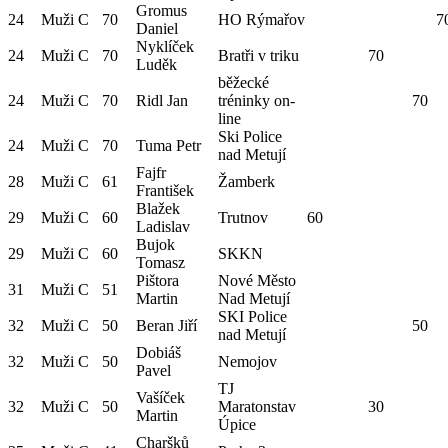
Gromus
24
Muži C
70
HO Rýmařov
7
Daniel
Nyklíček
24
Muži C
70
Bratři v triku
70
Luděk
běžecké
24
Muži C
70
Ridl Jan
tréninky on-
70
line
Ski Police
24
Muži C
70
Tuma Petr
nad Metují
Fajfr
28
Muži C
61
Žamberk
František
Blažek
29
Muži C
60
Trutnov
60
Ladislav
Bujok
29
Muži C
60
SKKN
Tomasz
Pištora
Nové Město
31
Muži C
51
Martin
Nad Metují
SKI Police
32
Muži C
50
Beran Jiří
50
nad Metují
Dobiáš
32
Muži C
50
Nemojov
Pavel
TJ
Vašíček
32
Muži C
50
Maratonstav
30
Martin
Úpice
Charšků