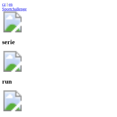
cz
|
en
Sportchallenge
serie
run