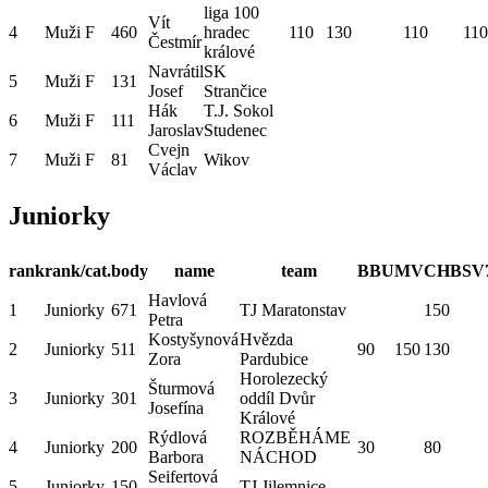
liga 100
Vít
4
Muži F
460
hradec
110
130
110
110
Čestmír
králové
Navrátil
SK
5
Muži F
131
Josef
Strančice
Hák
T.J. Sokol
6
Muži F
111
Jaroslav
Studenec
Cvejn
7
Muži F
81
Wikov
Václav
Juniorky
rank
rank/cat.
body
name
team
BBU
MV
CHBS
V
Havlová
1
Juniorky
671
TJ Maratonstav
150
Petra
Kostyšynová
Hvězda
2
Juniorky
511
90
150
130
Zora
Pardubice
Horolezecký
Šturmová
3
Juniorky
301
oddíl Dvůr
Josefína
Králové
Rýdlová
ROZBĚHÁME
4
Juniorky
200
30
80
Barbora
NÁCHOD
Seifertová
5
Juniorky
150
TJ Jilemnice