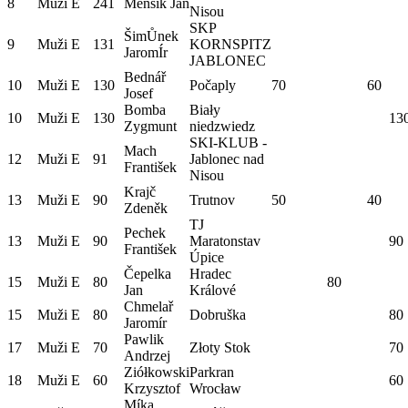
8
Muži E
241
Menšík Jan
Nisou
SKP
ŠimŮnek
9
Muži E
131
KORNSPITZ
JaromÍr
JABLONEC
Bednář
10
Muži E
130
Počaply
70
60
Josef
Bomba
Biały
10
Muži E
130
13
Zygmunt
niedzwiedz
SKI-KLUB -
Mach
12
Muži E
91
Jablonec nad
František
Nisou
Krajč
13
Muži E
90
Trutnov
50
40
Zdeněk
TJ
Pechek
13
Muži E
90
Maratonstav
90
František
Úpice
Čepelka
Hradec
15
Muži E
80
80
Jan
Králové
Chmelař
15
Muži E
80
Dobruška
80
Jaromír
Pawlik
17
Muži E
70
Złoty Stok
70
Andrzej
Ziółkowski
Parkran
18
Muži E
60
60
Krzysztof
Wrocław
Míka