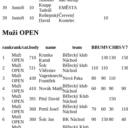
Knapp
39
Junioři
10
EMĚSTA
Tadeáš
Roštejnský
Červený
39
Junioři
10
10
David
Kostelec
Muži OPEN
rank
rank/cat.
body
name
team
BBU
MV
CHBS
V7
Muži
Krunka
Běžecký klub
1
710
130
130
15
OPEN
Kamil
Náchod
Muži
Šolc
Běžecký klub
2
511
110
110
13
OPEN
Vítězslav
Náchod
Muži
Vagenknecht
3
430
Nová Paka
80
90
110
OPEN
František
Muži
Běžecký klub
4
410
Novák Matěj
60
80
90
90
OPEN
Náchod
Muži
Běžecký Klub
5
391
Plný David
150
OPEN
Náchod
Muži
Běžecký klub
6
360
Petrů Josef
70
60
30
110
OPEN
Náchod
Muži
6
360
Šolc Jan
BK Náchod
90
150
80
40
OPEN
Muži
Běžecký Klub