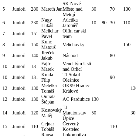
SK Nové
5
Junioři
280
Mareth Jan
Město nad
30
70
130
Metují
Nagy
Atletika
6
Junioři
230
10
80
30
110
Lukáš
Jaroměř
Melichar
Olfin car ski
7
Junioři
151
Pavel
team
Kunc
8
Junioři
150
Velichovky
150
Matouš
Jireček
9
Junioři
140
Náchod
80
Jakub
Fajfr
Vencl tým Ústí
10
Junioři
131
Marek
nad Orlicí
Kulda
TJ Sokol
10
Junioři
131
90
Filip
Olešnice
Metelka
OK99 Hradec
12
Junioři
130
13
Tomáš
Králové
Outrata
12
Junioři
130
AC Pardubice
130
Štěpán
TJ
Kostovský
14
Junioři
120
Maratonstav
50
30
Matěj
Úpice
Cejnar
Červený
15
Junioři
110
110
Tobiáš
Kostelec
Rausa
Lokomotiva