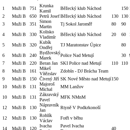
Krunka
1
Muži B
751
Běžecký klub Náchod
150
Kamil
2
Muži B
650
Petrů Josef
Běžecký klub Náchod
130
130
Simon
3
Muži B
351
Tj Sokol Jaroměř
80
90
Martin
Kolisko
4
Muži B
330
Běžecký klub Náchod
20
60
Vladimír
Kubík
5
Muži B
320
TJ Maratonstav Úpice
80
Ondřej
Bydžovský
6
Muži B
240
Police Nad Metují
30
Marek
7
Muži B
220
Beran Jan
SKI Police nad Metují
110
110
Mikeš
8
Muži B
161
Zdobín - DJ Brácha Team
Vítězslav
9
Muži B
150
Čivrný Jiří
SK Nové Město nad Metují
150
Majoroš
10
Muži B
131
MM Lanžov
Michal
Zákravský
10
Muži B
131
MFK NMnM
Pavel
Nápravník
12
Muži B
130
Rtyně V Podkrkonoší
Jan
Rohlík
12
Muži B
130
Fotři v běhu
Václav
Ivacha
Pavel Ivacha
14
Muži B
120
40