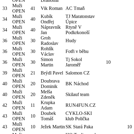
OPEN
Drahomír
Muži
33
41
Vik Roman
AC Tmaň
OPEN
Muži
Kubík
TJ Maratonstav
34
40
OPEN
Ondřej
Úpice
Muži
Nápravník
Rtyně V
34
40
OPEN
Jan
Podkrkonoší
Muži
Groh
36
30
Hudy
OPEN
Radoslav
Muži
Rohlík
36
30
Fotři v běhu
OPEN
Václav
Muži
Simon
Tj Sokol
36
30
10
OPEN
Martin
Jaroměř
Muži
39
21
Brýdl Pavel
Salomon CZ
OPEN
Muži
Doubrava
40
20
BK Náchod
OPEN
Dominik
Muži
Melša
40
20
Skilauf team
OPEN
Zdeněk
Muži
Krupka
42
11
RUN4FUN.CZ
OPEN
Adam
Muži
Doubek
CYKLO-SKI
43
10
OPEN
Tomáš
klub Polička
Muži
43
10
Ježek Martin
SK Stará Paka
10
OPEN