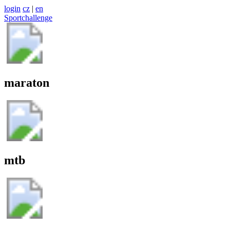
login
cz
|
en
Sportchallenge
maraton
mtb