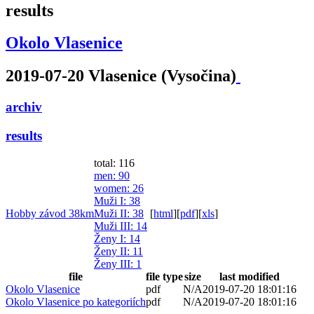
results
Okolo Vlasenice
2019-07-20 Vlasenice (Vysočina)
archiv
results
total: 116
men
: 90
women
: 26
Muži I
: 38
Hobby závod 38km
Muži II
: 38
[
html
]
[
pdf
]
[
xls
]
Muži III
: 14
Ženy I
: 14
Ženy II
: 11
Ženy III
: 1
file
file type
size
last modified
Okolo Vlasenice
pdf
N/A
2019-07-20 18:01:16
Okolo Vlasenice po kategoriích
pdf
N/A
2019-07-20 18:01:16