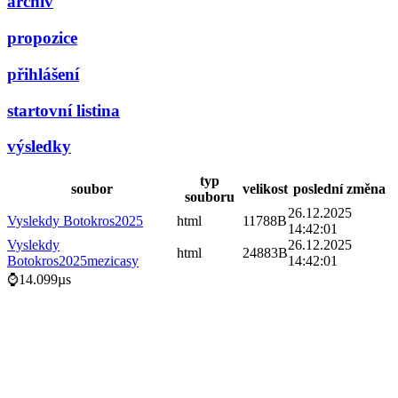
archiv
propozice
přihlášení
startovní listina
výsledky
typ
soubor
velikost
poslední změna
souboru
26.12.2025
Vyslekdy Botokros2025
html
11788B
14:42:01
Vyslekdy
26.12.2025
html
24883B
Botokros2025mezicasy
14:42:01
⌚14.099µs