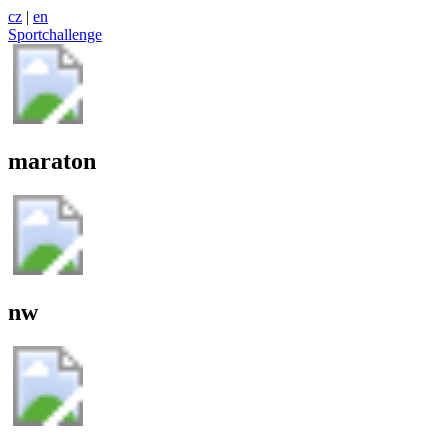
cz
|
en
Sportchallenge
maraton
nw