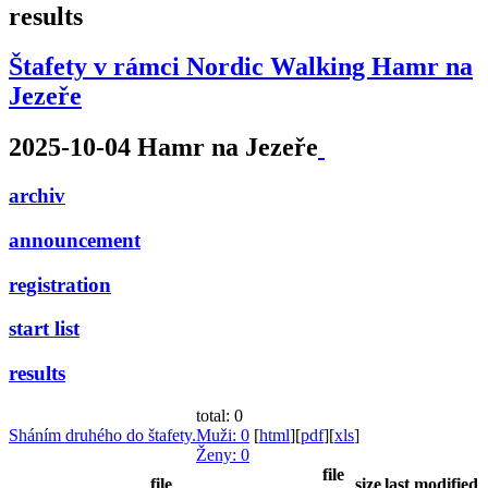
results
Štafety v rámci Nordic Walking Hamr na
Jezeře
2025-10-04 Hamr na Jezeře
archiv
announcement
registration
start list
results
total: 0
Sháním druhého do štafety.
Muži
: 0
[
html
]
[
pdf
]
[
xls
]
Ženy
: 0
file
file
size
last modified