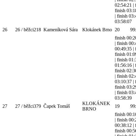
02:54:21
|
finish 03:1
|
finish 03
03:58:07
26
26 / běžci
218
Kameníková Sára
Klokánek Brno
20
99
finish 00:2
|
finish 00
00:49:35
|
finish 01:0
|
finish 01
01:56:16
|
finish 02:3
|
finish 02
03:10:37
|
finish 03:2
|
finish 03
03:58:39
KLOKÁNEK
27
27 / běžci
379
Čapek Tomáš
19
99
BRNO
finish 00:1
|
finish 00
00:38:12
|
finish 00:5