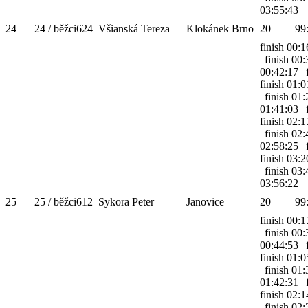
03:55:43
24
24 / běžci
624
Všianská Tereza
Klokánek Brno
20
99
finish 00:1
|
finish 00
00:42:17
|
finish 01:0
|
finish 01
01:41:03
|
finish 02:1
|
finish 02
02:58:25
|
finish 03:2
|
finish 03
03:56:22
25
25 / běžci
612
Sykora Peter
Janovice
20
99
finish 00:1
|
finish 00
00:44:53
|
finish 01:0
|
finish 01
01:42:31
|
finish 02:1
|
finish 02