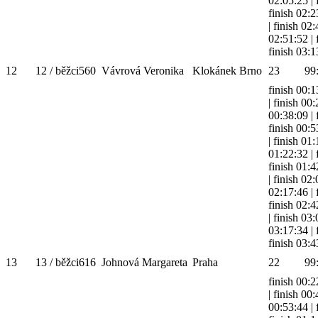
02:05:25
|
finish 02:2
|
finish 02
02:51:52
|
finish 03:1
12
12 / běžci
560
Vávrová Veronika
Klokánek Brno
23
99
finish 00:1
|
finish 00
00:38:09
|
finish 00:5
|
finish 01
01:22:32
|
finish 01:4
|
finish 02
02:17:46
|
finish 02:4
|
finish 03
03:17:34
|
finish 03:4
13
13 / běžci
616
Johnová Margareta
Praha
22
99
finish 00:2
|
finish 00
00:53:44
|