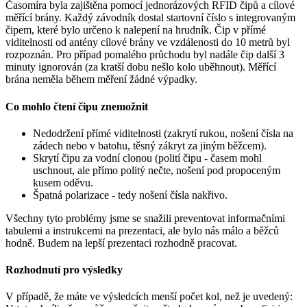
Časomíra byla zajištěna pomocí jednorázových RFID čipů a cílové
měřící brány. Každý závodník dostal startovní číslo s integrovaným
čipem, které bylo určeno k nalepení na hrudník. Čip v přímé
viditelnosti od antény cílové brány ve vzdálenosti do 10 metrů byl
rozpoznán. Pro případ pomalého průchodu byl nadále čip další 3
minuty ignorován (za kratší dobu nešlo kolo uběhnout). Měřící
brána neměla během měření žádné výpadky.
Co mohlo čtení čipu znemožnit
Nedodržení přímé viditelnosti (zakrytí rukou, nošení čísla na
zádech nebo v batohu, těsný zákryt za jiným běžcem).
Skrytí čipu za vodní clonou (polití čipu - časem mohl
uschnout, ale přímo politý nečte, nošení pod propoceným
kusem oděvu.
Špatná polarizace - tedy nošení čísla nakřivo.
Všechny tyto problémy jsme se snažili preventovat informačními
tabulemi a instrukcemi na prezentaci, ale bylo nás málo a běžců
hodně. Budem na lepší prezentaci rozhodně pracovat.
Rozhodnutí pro výsledky
V případě, že máte ve výsledcích menší počet kol, než je uvedený: