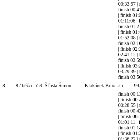
00:33:57
|
finish 00:4
|
finish 01
01:11:06
|
finish 01:2
|
finish 01
01:52:08
|
finish 02:1
|
finish 02
02:41:12
|
finish 02:5
|
finish 03
03:29:39
|
finish 03:5
8
8 / běžci
559
Šťasta Šimon
Klokánek Brno
25
99
finish 00:1
|
finish 00
00:28:55
|
finish 00:4
|
finish 00
01:01:11
|
finish 01:1
|
finish 01
01:36:22
|