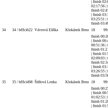
|
finish 02
02:17:56
|
finish 02:4
|
finish 03
03:25:51
|
finish 03:4
34
34 / běžci
622
Vávrová Eliška
Klokánek Brno
18
99
finish 00:2
|
finish 00
00:51:36
|
finish 01:2
|
finish 01
02:09:03
|
finish 02:3
|
finish 03
03:26:55
|
finish 03:5
35
35 / běžci
498
Štillová Lenka
Klokánek Brno
18
99
finish 00:2
|
finish 00
01:02:53
|
finish 01:2
|
finish 01