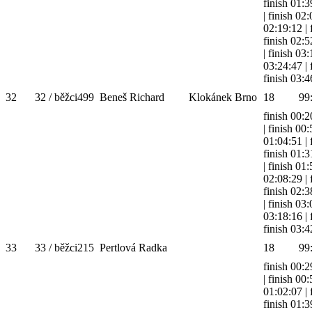
finish 01:3
|
finish 02
02:19:12
|
finish 02:5
|
finish 03
03:24:47
|
finish 03:4
32
32 / běžci
499
Beneš Richard
Klokánek Brno
18
99
finish 00:2
|
finish 00
01:04:51
|
finish 01:3
|
finish 01
02:08:29
|
finish 02:3
|
finish 03
03:18:16
|
finish 03:4
33
33 / běžci
215
Pertlová Radka
18
99
finish 00:2
|
finish 00
01:02:07
|
finish 01:3