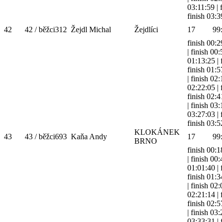
03:11:59
|
finish 03:3
42
42 / běžci
312
Žejdl Michal
Žejdlíci
17
99
finish 00:2
|
finish 00
01:13:25
|
finish 01:5
|
finish 02
02:22:05
|
finish 02:4
|
finish 03
03:27:03
|
finish 03:5
KLOKÁNEK
43
43 / běžci
693
Kaňa Andy
17
99
BRNO
finish 00:1
|
finish 00
01:01:40
|
finish 01:3
|
finish 02
02:21:14
|
finish 02:5
|
finish 03
03:33:31
|