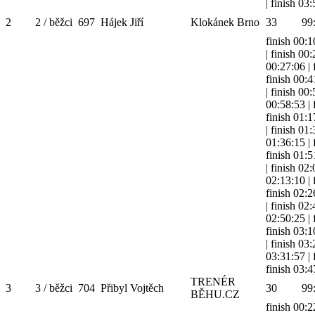
|
finish 03
2
2 / běžci
697
Hájek Jiří
Klokánek Brno
33
99
finish 00:1
|
finish 00
00:27:06
|
finish 00:4
|
finish 00
00:58:53
|
finish 01:1
|
finish 01
01:36:15
|
finish 01:5
|
finish 02
02:13:10
|
finish 02:2
|
finish 02:
02:50:25
|
finish 03:1
|
finish 03
03:31:57
|
finish 03:4
TRENÉR
3
3 / běžci
704
Přibyl Vojtěch
30
99
BĚHU.CZ
finish 00:2