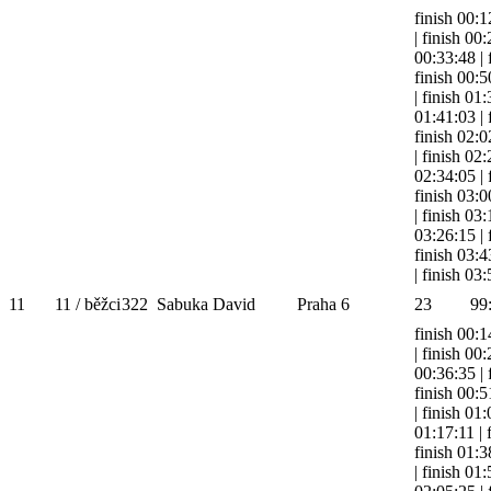
finish 00:1
|
finish 00
00:33:48
|
finish 00:5
|
finish 01
01:41:03
|
finish 02:0
|
finish 02
02:34:05
|
finish 03:0
|
finish 03
03:26:15
|
finish 03:4
|
finish 03
11
11 / běžci
322
Sabuka David
Praha 6
23
99
finish 00:1
|
finish 00
00:36:35
|
finish 00:5
|
finish 01
01:17:11
|
finish 01:3
|
finish 01