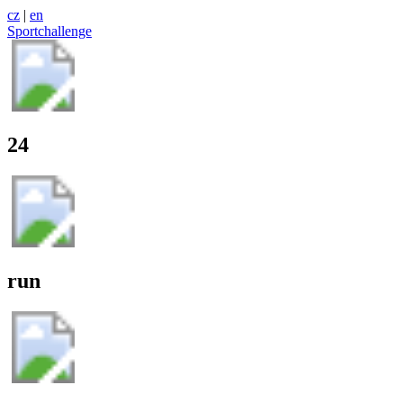
cz
|
en
Sportchallenge
24
run