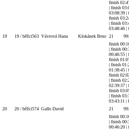
finish 02:4
|
finish 03
03:08:39
|
finish 03:2
|
finish 03
03:48:46
|
19
19 / běžci
563
Vávrová Hana
Klokánek Brno
21
99
finish 00:1
|
finish 00
00:46:55
|
finish 01:0
|
finish 01
01:38:45
|
finish 02:0
|
finish 02
02:39:37
|
finish 03:0
|
finish 03
03:43:11
|
20
20 / běžci
574
Gallo David
21
99
finish 00:1
|
finish 00
00:46:20
|