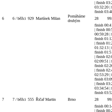
|
finish 03
03:32:20
|
finish 03:4
Pomáháme
6
6 / běžci
929
Martínek Milan
28
99
druhým
finish 00:4
|
finish 00
00:59:28
|
finish 01:1
|
finish 01
01:32:13
|
finish 01:5
|
finish 02
02:09:51
|
finish 02:2
|
finish 02
02:53:29
|
finish 03:0
|
finish 03
03:34:54
|
finish 03:5
7
7 / běžci
555
Řičař Martin
Brno
28
99
finish 00:1
|
finish 00