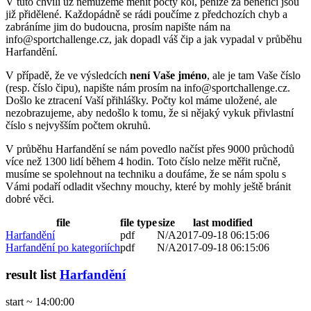
V tuto chvíli už nemůžeme měnit počty kol, peníze za benefici jsou
již přidělené. Každopádně se rádi poučíme z předchozích chyb a
zabráníme jim do budoucna, prosím napište nám na
info@sportchallenge.cz, jak dopadl váš čip a jak vypadal v průběhu
Harfandění.
V případě, že ve výsledcích
není Vaše jméno
, ale je tam Vaše číslo
(resp. číslo čipu), napište nám prosím na info@sportchallenge.cz.
Došlo ke ztracení Vaší přihlášky. Počty kol máme uložené, ale
nezobrazujeme, aby nedošlo k tomu, že si nějaký vykuk přivlastní
číslo s nejvyšším počtem okruhů.
V průběhu Harfandění se nám povedlo načíst přes 9000 průchodů
více než 1300 lidí během 4 hodin. Toto číslo nelze měřit ručně,
musíme se spolehnout na techniku a doufáme, že se nám spolu s
Vámi podaří odladit všechny mouchy, které by mohly ještě bránit
dobré věci.
file
file type
size
last modified
Harfandění
pdf
N/A
2017-09-18 06:15:06
Harfandění po kategoriích
pdf
N/A
2017-09-18 06:15:06
result list
Harfandění
start ~ 14:00:00