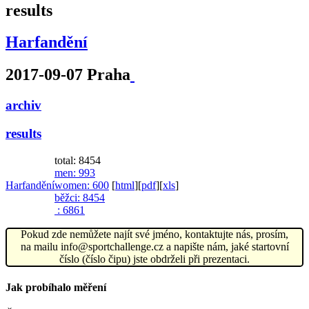
results
Harfandění
2017-09-07 Praha
archiv
results
total: 8454
men
: 993
Harfandění
women
: 600
[
html
]
[
pdf
]
[
xls
]
běžci
: 8454
: 6861
Pokud zde nemůžete najít své jméno, kontaktujte nás, prosím,
na mailu info@sportchallenge.cz a napište nám, jaké startovní
číslo (číslo čipu) jste obdrželi při prezentaci.
Jak probíhalo měření