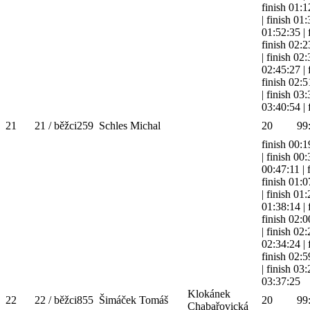
finish 01:1
|
finish 01
01:52:35
|
finish 02:2
|
finish 02
02:45:27
|
finish 02:5
|
finish 03
03:40:54
|
21
21 / běžci
259
Schles Michal
20
99
finish 00:1
|
finish 00
00:47:11
|
finish 01:0
|
finish 01
01:38:14
|
finish 02:0
|
finish 02
02:34:24
|
finish 02:5
|
finish 03
03:37:25
Klokánek
22
22 / běžci
855
Šimáček Tomáš
20
99
Chabařovická