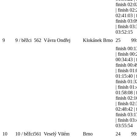
finish 02:0
|
finish 02
02:41:03
|
finish 03:0
|
finish 03
03:52:15
9
9 / běžci
562
Vávra Ondřej
Klokánek Brno
25
99
finish 00:1
|
finish 00
00:34:43
|
finish 00:4
|
finish 01
01:15:40
|
finish 01:3
|
finish 01
01:58:08
|
finish 02:1
|
finish 02
02:48:42
|
finish 03:1
|
finish 03
03:55:54
10
10 / běžci
561
Veselý Vilém
Brno
24
99