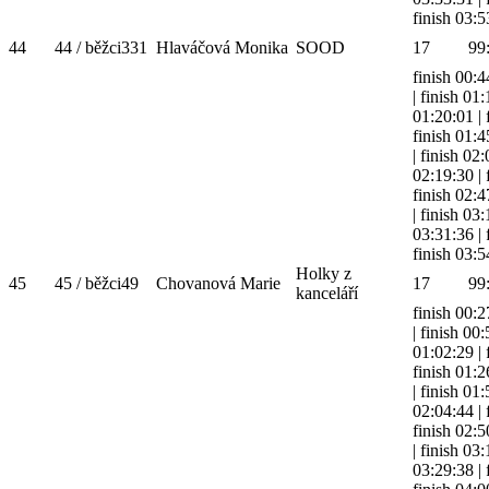
finish 03:5
44
44 / běžci
331
Hlaváčová Monika
SOOD
17
99
finish 00:4
|
finish 01:
01:20:01
|
finish 01:4
|
finish 02
02:19:30
|
finish 02:4
|
finish 03
03:31:36
|
finish 03:5
Holky z
45
45 / běžci
49
Chovanová Marie
17
99
kanceláří
finish 00:2
|
finish 00
01:02:29
|
finish 01:2
|
finish 01
02:04:44
|
finish 02:5
|
finish 03
03:29:38
|