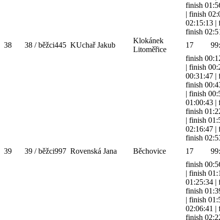
finish 01:5
|
finish 02
02:15:13
|
finish 02:5
Klokánek
38
38 / běžci
445
KUchař Jakub
17
99
Litoměřice
finish 00:1
|
finish 00
00:31:47
|
finish 00:4
|
finish 00
01:00:43
|
finish 01:2
|
finish 01
02:16:47
|
finish 02:5
39
39 / běžci
997
Rovenská Jana
Běchovice
17
99
finish 00:5
|
finish 01
01:25:34
|
finish 01:3
|
finish 01
02:06:41
|
finish 02:2