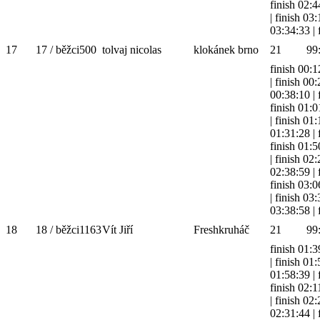
finish 02:4
|
finish 03
03:34:33
|
17
17 / běžci
500
tolvaj nicolas
klokánek brno
21
99
finish 00:1
|
finish 00
00:38:10
|
finish 01:0
|
finish 01
01:31:28
|
finish 01:5
|
finish 02
02:38:59
|
finish 03:0
|
finish 03
03:38:58
|
18
18 / běžci
1163
Vít Jiří
Freshkruháč
21
99
finish 01:3
|
finish 01
01:58:39
|
finish 02:1
|
finish 02
02:31:44
|