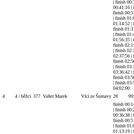
|
finish 00
00:41:16
|
finish 00:5
|
finish 01
01:14:52
|
finish 01:3
|
finish 01
01:56:35
|
finish 02:1
|
finish 02
02:37:56
|
finish 02:5
|
finish 03:
03:36:42
|
finish 03:5
|
finish 03
04:02:00
4
4 / běžci
377
Valter Marek
Vlci ze Šumavy
28
99
finish 00:1
|
finish 00
00:36:38
|
finish 00:5
|
finish 01
01:13:19
|