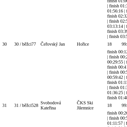
finish 01:0
|
finish 01
01:56:16
|
finish 02:3
|
finish 02
03:13:14
|
finish 03:3
|
finish 03
30
30 / běžci
77
Čeřovský Jan
Hořice
18
99
finish 00:1
|
finish 00
00:29:55
|
finish 00:4
|
finish 00
00:59:42
|
finish 01:1
|
finish 01
01:36:25
|
finish 01:4
Svobodová
ČKS Ski
31
31 / běžci
528
18
99
Kateřina
Jilemnice
finish 00:2
|
finish 00
01:11:57
|