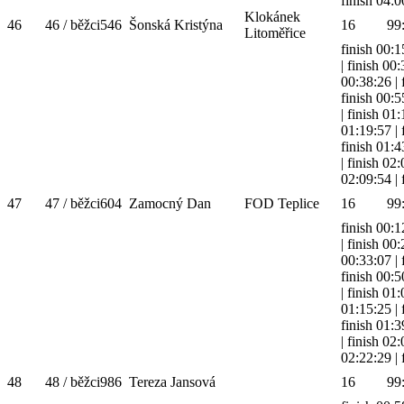
finish 04:0
Klokánek
46
46 / běžci
546
Šonská Kristýna
16
99
Litoměřice
finish 00:1
|
finish 00
00:38:26
|
finish 00:5
|
finish 01
01:19:57
|
finish 01:4
|
finish 02
02:09:54
|
47
47 / běžci
604
Zamocný Dan
FOD Teplice
16
99
finish 00:1
|
finish 00
00:33:07
|
finish 00:5
|
finish 01
01:15:25
|
finish 01:3
|
finish 02
02:22:29
|
48
48 / běžci
986
Tereza Jansová
16
99