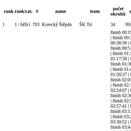
počet
rank
rank/cat.
#
name
team
s
okruhů
1
1 / běžci
703
Korecký Štěpán
ŠK Tri
34
99
finish 00:1
|
finish 00
00:38:39
|
finish 00:5
|
finish 01:
01:17:58
|
finish 01:3
|
finish 01
01:50:37
|
finish 02:0
|
finish 02
02:24:07
|
finish 02:3
|
finish 02
02:57:41
|
finish 03:1
|
finish 03
03:30:52
|
finish 03:4