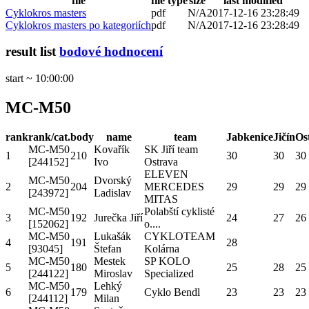
file
file type
size
last modified
Cyklokros masters
pdf
N/A
2017-12-16 23:28:49
Cyklokros masters po kategoriích
pdf
N/A
2017-12-16 23:28:49
result list
bodové hodnocení
start ~ 10:00:00
MC-M50
rank
rank/cat.
body
name
team
Jabkenice
Jičín
Os
MC-M50
Kovařík
SK Jiří team
1
210
30
30
30
[244152]
Ivo
Ostrava
ELEVEN
MC-M50
Dvorský
2
204
MERCEDES
29
29
29
[243972]
Ladislav
MITAS
MC-M50
Polabští cyklisté
3
192
Jurečka Jiří
24
27
26
[152062]
o....
MC-M50
Lukašák
CYKLOTEAM
4
191
28
[93045]
Štefan
Kolárna
MC-M50
Mestek
SP KOLO
5
180
25
28
25
[244122]
Miroslav
Specialized
MC-M50
Lehký
6
179
Cyklo Bendl
23
23
23
[244112]
Milan