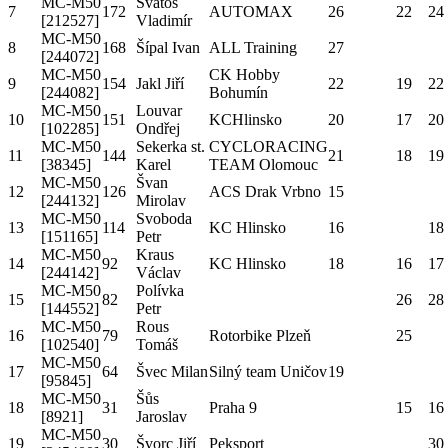
MC-M50
Svatoš
7
172
AUTOMAX
26
22
24
[212527]
Vladimír
MC-M50
8
168
Šípal Ivan
ALL Training
27
[244072]
MC-M50
CK Hobby
9
154
Jakl Jiří
22
19
22
[244082]
Bohumín
MC-M50
Louvar
10
151
KCHlinsko
20
17
20
[102285]
Ondřej
MC-M50
Sekerka st.
CYCLORACING
11
144
21
18
19
[38345]
Karel
TEAM Olomouc
MC-M50
Švan
12
126
ACS Drak Vrbno
15
[244132]
Mirolav
MC-M50
Svoboda
13
114
KC Hlinsko
16
18
[151165]
Petr
MC-M50
Kraus
14
92
KC Hlinsko
18
16
17
[244142]
Václav
MC-M50
Polívka
15
82
26
28
[144552]
Petr
MC-M50
Rous
16
79
Rotorbike Plzeň
25
[102540]
Tomáš
MC-M50
17
64
Švec Milan
Silný team Uničov
19
[95845]
MC-M50
Šůs
18
31
Praha 9
15
16
[8921]
Jaroslav
MC-M50
19
30
Švorc Jiří
Peksport
30