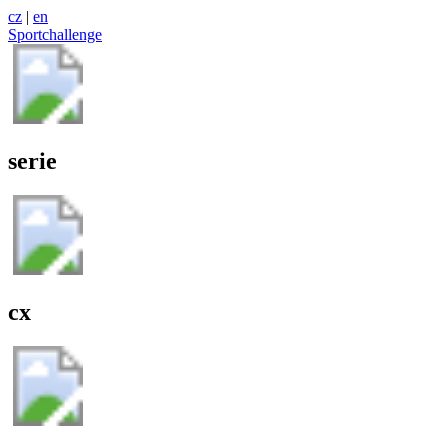
cz
|
en
Sportchallenge
serie
cx