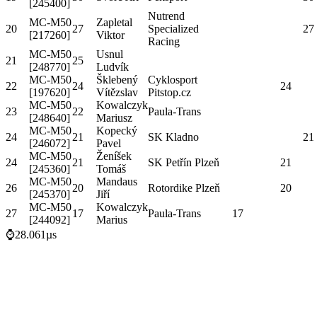
[245400]
Nutrend
MC-M50
Zapletal
20
27
Specialized
27
[217260]
Viktor
Racing
MC-M50
Usnul
21
25
[248770]
Ludvík
MC-M50
Šklebený
Cyklosport
22
24
24
[197620]
Vítězslav
Pitstop.cz
MC-M50
Kowalczyk
23
22
Paula-Trans
[248640]
Mariusz
MC-M50
Kopecký
24
21
SK Kladno
21
[246072]
Pavel
MC-M50
Ženíšek
24
21
SK Petřín Plzeň
21
[245360]
Tomáš
MC-M50
Mandaus
26
20
Rotordike Plzeň
20
[245370]
Jiří
MC-M50
Kowalczyk
27
17
Paula-Trans
17
[244092]
Marius
⌚28.061µs