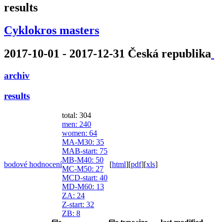
results
Cyklokros masters
2017-10-01 - 2017-12-31 Česká republika
archiv
results
total: 304
men
: 240
women
: 64
MA-M30
: 35
MAB-start
: 75
MB-M40
: 50
bodové hodnocení
[
html
]
[
pdf
]
[
xls
]
MC-M50
: 27
MCD-start
: 40
MD-M60
: 13
ZA
: 24
Z-start
: 32
ZB
: 8