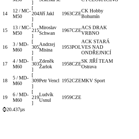
]
[
12 / MC-
CK Hobby
14
204
Jiří Jakl
1963
CZE
M50
Bohumín
]
[
13 / MC-
Miroslav
ACS DRAK
15
215
1967
CZE
M50
Schwan
VRBNO
]
[
ACK STARÁ
3 / MD-
Andrzej
16
305
1953
POL
VES NAD
M60
Misina
]
ONDŘEJNICÍ
[
4 / MD-
Zdeněk
SK JIŘÍ TEAM
17
303
1958
CZE
M60
Žarlok
Ostrava
]
[
5 / MD-
18
309
Petr Vencl
1952
CZE
MKV Sport
M60
]
[
6 / MD-
Ludvík
19
219
1959
CZE
M60
Usnul
]
⌚20.437µs