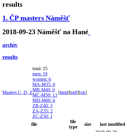
results
1. ČP masters Náměšť
2018-09-23 Náměšť na Hané
archiv
results
total: 25
men
: 19
women
: 6
MA-M35
: 0
MB-M40
: 0
Masters C, D, Z
[
html
]
[
pdf
]
[
xls
]
MC-M50
: 13
MD-M60
: 6
ZB-Z40
: 3
ZA-Z35
: 2
ZC-Z50
: 1
file
file
size
last modified
type