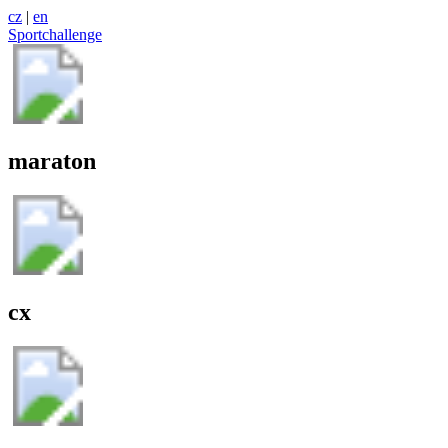
cz
|
en
Sportchallenge
maraton
cx