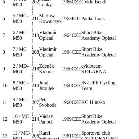
5
202
1966
CZE
Cyklo Bendl
M50
Lehký
]
[
5 / MC-
Mariusz
6
211
1963
POL
Paula-Trans
M50
Kowalczyk
]
[
6 / MC-
Vladimír
Short Bike
7
213
1964
CZE
M50
Opletal
Academy Opletal
]
[
7 / MC-
Vladimír
Short Bike
8
208
1964
CZE
M50
Opletal
Academy Opletal
]
[
2 / MD-
Zdeněk
cykloteam
9
218
1950
CZE
M60
Kukula
KOLARNA
]
[
8 / MC-
Juraj
IN-LIFE Cycling
10
210
1960
CZE
M50
Jiroutek
Team
]
[
9 / MC-
Petr
11
207
1960
CZE
KC Hlinsko
M50
Svoboda
]
[
10 / MC-
Václav
Short Bike
12
214
1969
CZE
M50
Panoch
Academy Opletal
]
[
11 / MC-
Karel
Sportovní club
13
206
1961
CZE
M50
Sekerka st.
CYCLORACING