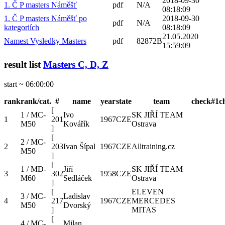
2018-09-30
1. Č P masters Náměšť
pdf
N/A
08:18:09
1. Č P masters Náměšť po
2018-09-30
pdf
N/A
kategoriích
08:18:09
21.05.2020
Namest Vysledky Masters
pdf
82872B
15:59:09
result list
Masters C, D, Z
start ~ 06:00:00
rank
rank/cat.
#
name
year
state
team
check#1
c
[
1 / MC-
Ivo
SK JIŘÍ TEAM
1
201
1967
CZE
M50
Kovářík
Ostrava
]
[
2 / MC-
2
203
Ivan Šípal
1967
CZE
Alltraining.cz
M50
]
[
1 / MD-
Jiří
SK JIŘÍ TEAM
3
302
1958
CZE
M60
Sedláček
Ostrava
]
[
ELEVEN
3 / MC-
Ladislav
4
217
1967
CZE
MERCEDES
M50
Dvorský
]
MITAS
[
4 / MC-
Milan