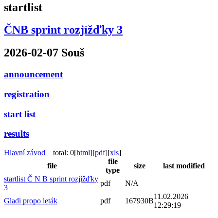
startlist
ČNB sprint rozjížďky 3
2026-02-07 Souš
announcement
registration
start list
results
Hlavní závod
total: 0
[
html
]
[
pdf
]
[
xls
]
file
file
size
last modified
type
startlist Č N B sprint rozjížďky
pdf
N/A
3
11.02.2026
Gladi propo leták
pdf
167930B
12:29:19