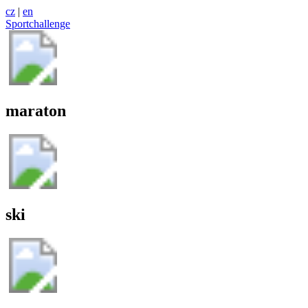
cz
|
en
Sportchallenge
maraton
ski