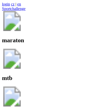
login
cz
|
en
Sportchallenge
maraton
mtb