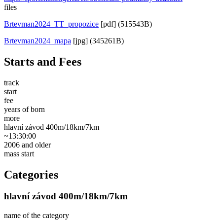
files
Brtevman2024_TT_propozice
[pdf] (515543B)
Brtevman2024_mapa
[jpg] (345261B)
Starts and Fees
track
start
fee
years of born
more
hlavní závod 400m/18km/7km
~13:30:00
2006 and older
mass start
Categories
hlavní závod 400m/18km/7km
name of the category