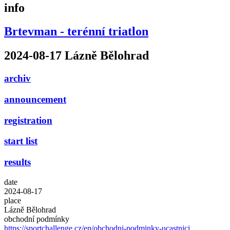
info
Brtevman - terénní triatlon
2024-08-17 Lázně Bělohrad
archiv
announcement
registration
start list
results
date
2024-08-17
place
Lázně Bělohrad
obchodní podmínky
https://sportchallenge.cz/en/obchodni-podminky-ucastnici