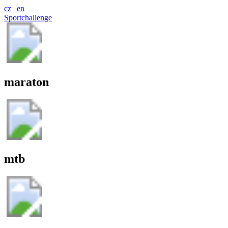
cz
|
en
Sportchallenge
maraton
mtb