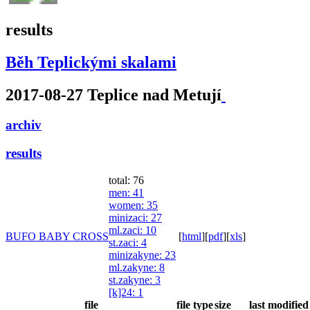
results
Běh Teplickými skalami
2017-08-27 Teplice nad Metují
archiv
results
total: 76
men
: 41
women
: 35
minizaci
: 27
ml.zaci
: 10
BUFO BABY CROSS
[
html
]
[
pdf
]
[
xls
]
st.zaci
: 4
minizakyne
: 23
ml.zakyne
: 8
st.zakyne
: 3
[k]24
: 1
file
file type
size
last modified