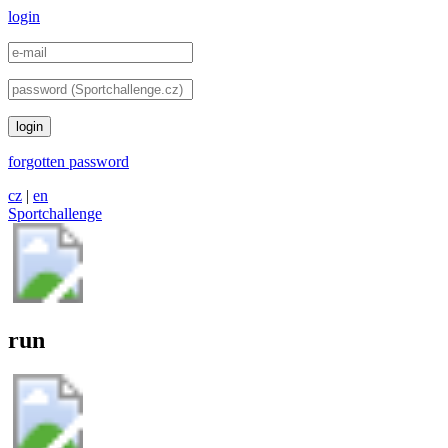
login
login
forgotten password
cz
|
en
Sportchallenge
run