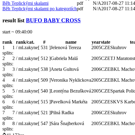
Běh Teplickými skalami
pdf
N/A
2017-08-27 11:14
Běh Teplickými skalami po kategoriích
pdf
N/A
2017-08-27 11:14
result list
BUFO BABY CROSS
start ~ 09:40:00
rank
rank/cat.
#
name
year
state
te
1
1 / ml.zakyne
[
531
]
Jelenová Tereza
2005
CZE
Skuhrov
splits:
2
2 / ml.zakyne
[
512
]
Gabriela Malá
2005
CZE
TJ Maratons
splits:
3
3 / ml.zakyne
[
538
]
Aneta Gultová
2006
CZE
BKL Macho
splits:
4
4 / ml.zakyne
[
509
]
Veronika Nyklickova
2005
CZE
BKL Macho
splits:
5
5 / ml.zakyne
[
540
]
Leontýna Bezušková
2005
CZE
Spartak Poli
splits:
6
6 / ml.zakyne
[
515
]
Pavelková Markéta
2005
CZE
SKVS Karbo
splits:
7
7 / ml.zakyne
[
521
]
Pilná Radka
2006
CZE
Skuhrov
splits:
8
8 / ml.zakyne
[
547
]
Sára Šnajberková
2005
CZE
BKL Macho
splits: