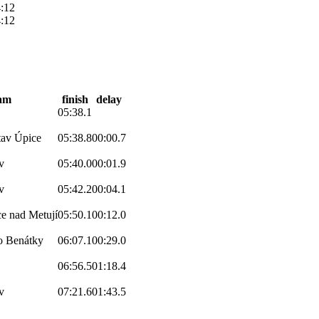
:12
:12
am
finish
delay
05:38.1
tav Úpice
05:38.8
00:00.7
v
05:40.0
00:01.9
v
05:42.2
00:04.1
ce nad Metují
05:50.1
00:12.0
 Benátky
06:07.1
00:29.0
06:56.5
01:18.4
v
07:21.6
01:43.5