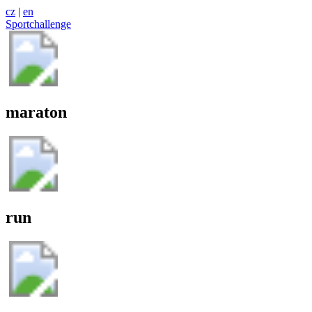
cz
|
en
Sportchallenge
maraton
run