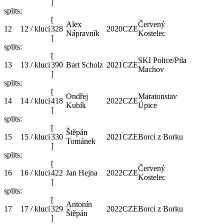
]
splits:
[
Alex
Červený
12
12 / kluci
328
2020
CZE
Nápravník
Kostelec
]
splits:
[
SKI Police/Pila
13
13 / kluci
390
Bart Scholz
2021
CZE
Machov
]
splits:
[
Ondřej
Maratonstav
14
14 / kluci
418
2022
CZE
Kubík
Úpice
]
splits:
[
Štěpán
15
15 / kluci
330
2021
CZE
Borci z Borku
Tománek
]
splits:
[
Červený
16
16 / kluci
422
Jan Hejna
2022
CZE
Kostelec
]
splits:
[
Antonín
17
17 / kluci
329
2022
CZE
Borci z Borku
Štěpán
]