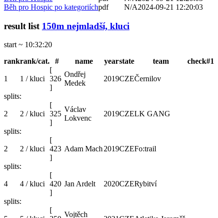
Běh pro Hospic po kategoriích
pdf
N/A
2024-09-21 12:20:03
result list
150m nejmladší, kluci
start ~ 10:32:20
rank
rank/cat.
#
name
year
state
team
check#1
[
Ondřej
1
1 / kluci
326
2019
CZE
Černilov
Medek
]
splits:
[
Václav
2
2 / kluci
325
2019
CZE
LK GANG
Lokvenc
]
splits:
[
2
2 / kluci
423
Adam Mach
2019
CZE
Fo:trail
]
splits:
[
4
4 / kluci
420
Jan Ardelt
2020
CZE
Rybitví
]
splits:
[
Vojtěch