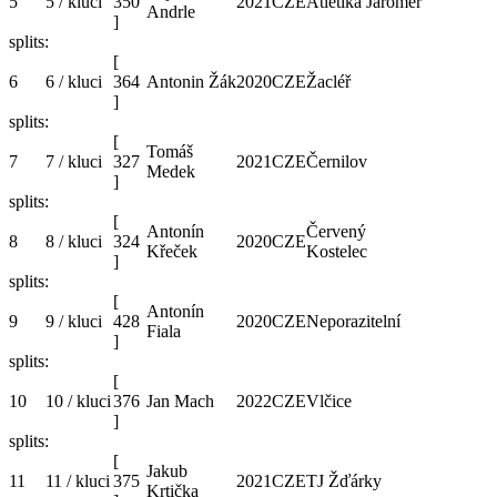
5
5 / kluci
350
2021
CZE
Atletika Jaroměř
Andrle
]
splits:
[
6
6 / kluci
364
Antonin Žák
2020
CZE
Žacléř
]
splits:
[
Tomáš
7
7 / kluci
327
2021
CZE
Černilov
Medek
]
splits:
[
Antonín
Červený
8
8 / kluci
324
2020
CZE
Křeček
Kostelec
]
splits:
[
Antonín
9
9 / kluci
428
2020
CZE
Neporazitelní
Fiala
]
splits:
[
10
10 / kluci
376
Jan Mach
2022
CZE
Vlčice
]
splits:
[
Jakub
11
11 / kluci
375
2021
CZE
TJ Žďárky
Krtička