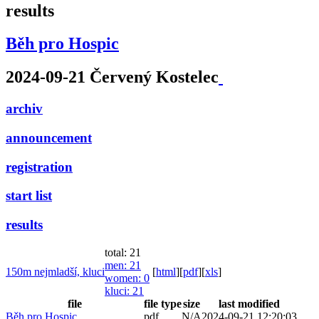
results
Běh pro Hospic
2024-09-21 Červený Kostelec
archiv
announcement
registration
start list
results
total: 21
men
: 21
150m nejmladší, kluci
[
html
]
[
pdf
]
[
xls
]
women
: 0
kluci
: 21
file
file type
size
last modified
Běh pro Hospic
pdf
N/A
2024-09-21 12:20:03