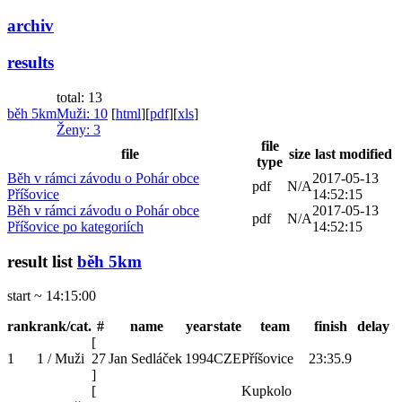
archiv
results
total: 13
běh 5km
Muži
: 10
[
html
]
[
pdf
]
[
xls
]
Ženy
: 3
file
file
size
last modified
type
Běh v rámci závodu o Pohár obce
2017-05-13
pdf
N/A
Příšovice
14:52:15
Běh v rámci závodu o Pohár obce
2017-05-13
pdf
N/A
Příšovice po kategoriích
14:52:15
result list
běh 5km
start ~ 14:15:00
rank
rank/cat.
#
name
year
state
team
finish
delay
[
1
1 / Muži
27
Jan Sedláček
1994
CZE
Příšovice
23:35.9
]
[
Kupkolo