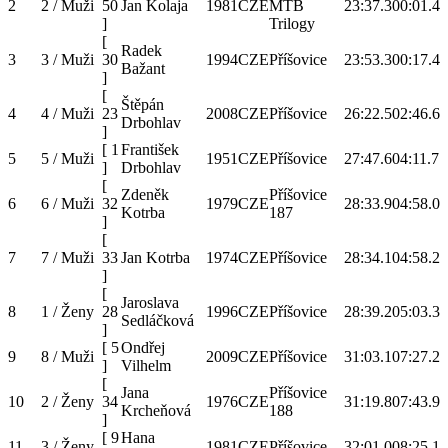
2
2 / Muži
50
Jan Kolaja
1981
CZE
MTB
23:37.3
00:01.4
]
Trilogy
[
Radek
3
3 / Muži
30
1994
CZE
Příšovice
23:53.3
00:17.4
Bažant
]
[
Štěpán
4
4 / Muži
23
2008
CZE
Příšovice
26:22.5
02:46.6
Drbohlav
]
[
1
František
5
5 / Muži
1951
CZE
Příšovice
27:47.6
04:11.7
]
Drbohlav
[
Zdeněk
Příšovice
6
6 / Muži
32
1979
CZE
28:33.9
04:58.0
Kotrba
187
]
[
7
7 / Muži
33
Jan Kotrba
1974
CZE
Příšovice
28:34.1
04:58.2
]
[
Jaroslava
8
1 / Ženy
28
1996
CZE
Příšovice
28:39.2
05:03.3
Sedláčková
]
[
5
Ondřej
9
8 / Muži
2009
CZE
Příšovice
31:03.1
07:27.2
]
Vilhelm
[
Jana
Příšovice
10
2 / Ženy
34
1976
CZE
31:19.8
07:43.9
Krcheňová
188
]
[
9
Hana
11
3 / Ženy
1981
CZE
Příšovice
32:01.0
08:25.1