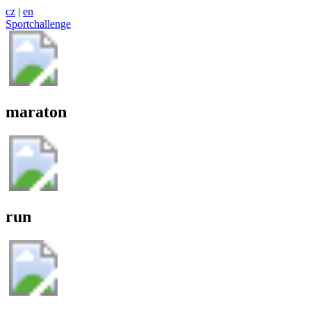
cz
|
en
Sportchallenge
maraton
run