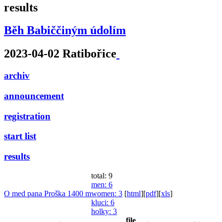
results
Běh Babiččiným údolím
2023-04-02 Ratibořice
archiv
announcement
registration
start list
results
total: 9
men
: 6
O med pana Proška 1400 m
women
: 3
[
html
]
[
pdf
]
[
xls
]
kluci
: 6
holky
: 3
file