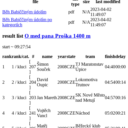
file
size
last modified
type
2023-04-02
Běh Babiččiným údolím
pdf
N/A
11:49:07
Běh Babiččiným údolím po
2023-04-02
pdf
N/A
kategoriích
11:49:07
result list
O med pana Proška 1400 m
start ~ 09:27:54
rank
rank/cat.
#
name
year
state
team
finish
delay
[
Šimon
TJ Maratonstav
1
1 / kluci
207
2008
CZE
04:40
00:00
Souček
Úpice
]
[
David
Lokomotiva
2
2 / kluci
204
2008
CZE
04:54
00:14
Oupic
Trutnov
]
[
SK Nové Město
3
3 / kluci
203
Jan Mareth
2008
CZE
04:57
00:16
nad Metují
]
[
Vojtěch
4
4 / kluci
241
2008
CZE
Náchod
05:02
00:21
Vancl
]
[
Matěj
Běžecký klub