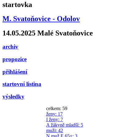
startovka
M. Svatoňovice - Odolov
14.05.2025 Malé Svatoňovice
archiv
propozice
přihlášení
startovní listina
výsledky
celkem: 59
ženy
: 17
I ženy
: 7
A žákyně mladší
: 5
muži
: 42
N muž E 65+
: 3