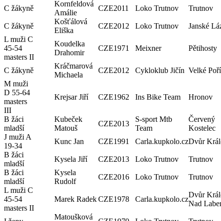
Kornfeldová
C žákyně
CZE
2011
Loko Trutnov
Trutnov
Amálie
Košťálová
C žákyně
CZE
2012
Loko Trutnov
Janské Lá
Eliška
L muži C
Koudelka
45-54
CZE
1971
Meixner
Pětihosty
Drahomir
masters II
Kráčmarová
C žákyně
CZE
2012
Cykloklub Jičín
Velké Poří
Michaela
M muži
D 55-64
Krejsar Jiří
CZE
1962
Ins Bike Team
Hronov
masters
III
B žáci
Kubeček
S-sport Mtb
Červený
CZE
2013
mladší
Matouš
Team
Kostelec
J muži A
Kunc Jan
CZE
1991
Carla.kupkolo.cz
Dvůr Král
19-34
B žáci
Kysela Jiří
CZE
2013
Loko Trutnov
Trutnov
mladší
B žáci
Kysela
CZE
2016
Loko Trutnov
Trutnov
mladší
Rudolf
L muži C
Dvůr Král
45-54
Marek Radek
CZE
1978
Carla.kupkolo.cz
Nad Lab
masters II
Matoušková