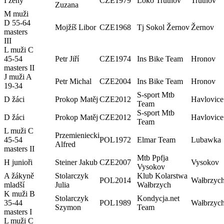
I ženy
CZE
1979
Loko Trutnov
Trutnov
Zuzana
M muži
D 55-64
Mojžíš Libor
CZE
1968
Tj Sokol Žernov
Žernov
masters
III
L muži C
45-54
Petr Jiří
CZE
1974
Ins Bike Team
Hronov
masters II
J muži A
Petr Michal
CZE
2004
Ins Bike Team
Hronov
19-34
S-sport Mtb
D žáci
Prokop Matěj
CZE
2012
Havlovice
Team
S-sport Mtb
D žáci
Prokop Matěj
CZE
2012
Havlovice
Team
L muži C
Przemieniecki
45-54
POL
1972
Elmar Team
Lubawka
Alfred
masters II
Mtb Ppfja
H junioři
Steiner Jakub
CZE
2007
Vysokov
Vysokov
A žákyně
Stolarczyk
Klub Kolarstwa
POL
2014
Wałbrzyc
mladší
Julia
Wałbrzych
K muži B
Stolarczyk
Kondycja.net
35-44
POL
1989
Wałbrzyc
Szymon
Team
masters I
L muži C