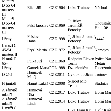
M muži
D 55-64
Elich Jiří
CZE
1964
Loko Trutnov
Náchod
masters
III
M muži
Tj Jiskra
D 55-64
Choustní
Feist Jaroslav
CZE
1969
JaromĚŘ
masters
Hradiště
Potocký
III
Feistova
Tj Jiskra Jaromeř
I ženy
CZE
1998
54442
Hana
Potocký
L muži C
Tj Jiskra Jaroměř
45-54
Frýzl Martin
CZE
1972
Nemojov
Potocký
masters II
N muž E
Redpoint Eleven
Police Na
Fulka Jiří
CZE
1960
65+
Team
Metují
I ženy
Garnek Marta
POL
1988
Dzierżoniów
Dzierżon
Hamáček
D žáci
CZE
2011
Cykloklub Jičín
Trutnov
Matěj
S-sport Mtb
H junioři
Hanuš Lukáš
CZE
2008
Studnice
Team
A žákyně
Hlinková
CZE
2017
Loko Trutnov
Horní Ma
mladší
Dita
A žákyně
Hlinková
CZE
2014
Loko Trutnov
Horní Ma
mladší
Linda
L muži C
Bike Team Kc
Dvůr Král