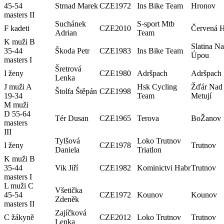
45-54
Strnad Marek
CZE
1972
Ins Bike Team
Hronov
masters II
Suchánek
S-sport Mtb
F kadeti
CZE
2010
Červená 
Adrian
Team
K muži B
Slatina N
35-44
Škoda Petr
CZE
1983
Ins Bike Team
Úpou
masters I
Šretrová
I ženy
CZE
1980
Adršpach
Adršpach
Lenka
J muži A
Hsk Cycling
Žďár Nad
Štolfa Štěpán
CZE
1998
19-34
Team
Metují
M muži
D 55-64
Tér Dusan
CZE
1965
Terova
BoŽanov
masters
III
Tylšová
Loko Trutnov
I ženy
CZE
1978
Trutnov
Daniela
Triatlon
K muži B
35-44
Vik Jiří
CZE
1982
Kominictvi Habr
Trutnov
masters I
L muži C
Všetička
45-54
CZE
1972
Kounov
Kounov
Zdeněk
masters II
Zajíčková
C žákyně
CZE
2012
Loko Trutnov
Trutnov
Lenka