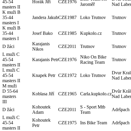
45-54
Horák Jiří
CZE
1976
Jaroměř
Nad Lab
masters II
K muži B
35-44
Jandera Jakub
CZE
1987
Loko Trutnov
Trutnov
masters I
K muži B
35-44
Josef Bako
CZE
1985
Kupkolo.cz
Trutnov
masters I
Karajanis
D žáci
CZE
2011
Trutnov
Trutnov
Nikos
L muži C
Niko On Bike
45-54
Karajanis Petr
CZE
1976
Trutnov
Racing Team
masters II
L muži C
Dvur Kral
45-54
Knapek Petr
CZE
1972
Loko Trutnov
Nad Lab
masters II
M muži
D 55-64
Dvůr Král
Koblasa Jiří
CZE
1965
Carla.kupkolo.cz
masters
Nad Lab
III
Kohoutek
S - Sport Mtb
D žáci
CZE
2011
Adršpach
Adam
Team
L muži C
Kohoutek
45-54
CZE
1975
Ins Bike Team
Adršpach
Petr
masters II