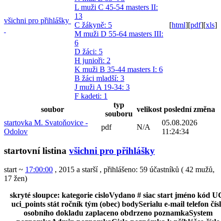
L muži C 45-54 masters II
:
13
všichni pro přihlášky
C žákyně
: 5
[
html
]
[
pdf
]
[
xls
]
M muži D 55-64 masters III
:
6
D žáci
: 5
H junioři
: 2
K muži B 35-44 masters I
: 6
B žáci mladší
: 3
J muži A 19-34
: 3
F kadeti
: 1
typ
soubor
velikost
poslední změna
souboru
startovka M. Svatoňovice -
05.08.2026
pdf
N/A
Odolov
11:24:34
startovní listina
všichni pro přihlášky
start ~
17:00:00
, 2015 a starší
,
přihlášeno: 59 účastníků
(
42 mužů
,
17 žen
)
skryté sloupce:
kategorie
cisloVydano
#
siac
start
jméno
kód U
uci_points
stát
ročník
tým (obec)
bodySerialu
e-mail
telefon
čís
osobního dokladu
zaplaceno
obdrzeno
poznamkaSystem