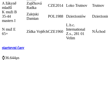
A žákyně
Zajíčková
CZE
2014
Loko Trutnov
Trutnov
mladší
Radka
K muži B
Zalejski
35-44
POL
1988
Dzierżoniów
Dzierżon
Damian
masters I
L.b.c.
N muž E
International
Zídka Vojtěch
CZE
1960
NÁchod
65+
Z.s., 281 01
Velim
startovní časy
⌚36.644µs