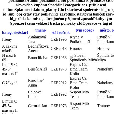
poznamkaAdmin
poznamkaCislo
poznámka k přihlášce
číslo
slevového kupónu
Speciální kategorie
cas_prihlaseni
datumSplatnosti
datum_platby
Chci startovat společně s
id_sub
id_sub_obj
cstav
stav
pohlaví
id_zavodnik
startovní balíček (záv
id_prihlaska
město, obec
jméno
příjmení
zpusobPlatby
tým
(sponzor)
cena
velikost trička
ponožky
zIdOperace
vs
tag
id
jméno
tým (obec)
město, 
kategorie
#
start
stát
ročník
Adámková
Rtyně V
Rtyně V
I ženy
CZE
1996
Jana
Podkrkonoší
Podkrkono
A žákyně
Bednaříková
CZE
2013
Hronov
Hronov
mladší
Aneta
N muž E
Tj Slovan
Špindlerů
Brunclík Ivo
CZE
1958
65+
Špindlerův Mlýn
Mlýn
L muži C
Expres Cz -
45-54
Bursík Aleš
CZE
1973
Bmd Team
Nahořany
masters II
Kolin
Expres Cz -
Bursíková
C žákyně
CZE
2012
Bmd Team
Nahořany
Anna
Kolín
Celbová
S-sport Mtb
Rtyně V
I ženy
CZE
1992
Lucie
Team
Podkrkono
L muži C
S-sport Mtb
45-54
Čermák Jan
CZE
1978
Trutnov
Team
masters II