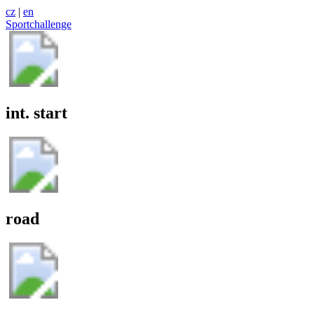
cz
|
en
Sportchallenge
int. start
road