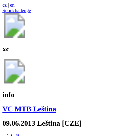
cz
|
en
Sportchallenge
xc
info
VC MTB Leština
09.06.2013 Leština [CZE]