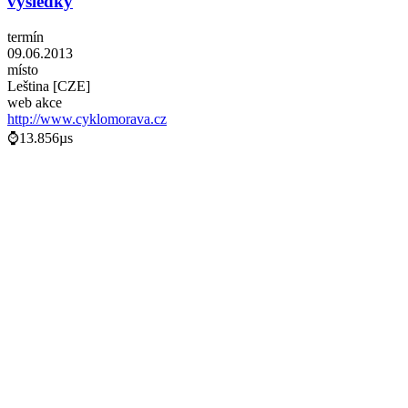
výsledky
termín
09.06.2013
místo
Leština [CZE]
web akce
http://www.cyklomorava.cz
⌚13.856µs