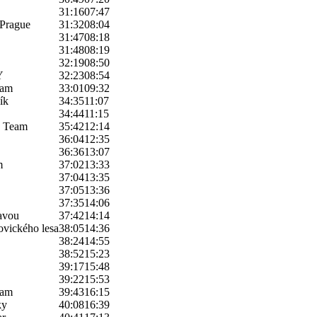
31:16
07:47
 Prague
31:32
08:04
31:47
08:18
31:48
08:19
32:19
08:50
Y
32:23
08:54
eam
33:01
09:32
ík
34:35
11:07
34:44
11:15
s Team
35:42
12:14
36:04
12:35
36:36
13:07
m
37:02
13:33
37:04
13:35
37:05
13:36
37:35
14:06
avou
37:42
14:14
ovického lesa
38:05
14:36
38:24
14:55
38:52
15:23
39:17
15:48
39:22
15:53
eam
39:43
16:15
ky
40:08
16:39