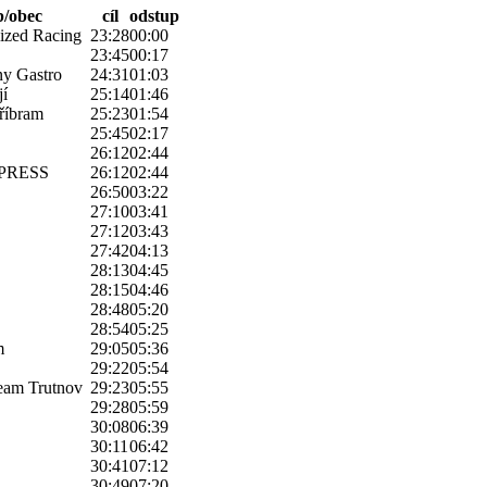
b/obec
cíl
odstup
lized Racing
23:28
00:00
23:45
00:17
y Gastro
24:31
01:03
jí
25:14
01:46
říbram
25:23
01:54
25:45
02:17
26:12
02:44
PRESS
26:12
02:44
26:50
03:22
27:10
03:41
27:12
03:43
27:42
04:13
28:13
04:45
28:15
04:46
28:48
05:20
28:54
05:25
m
29:05
05:36
29:22
05:54
Team Trutnov
29:23
05:55
29:28
05:59
30:08
06:39
30:11
06:42
30:41
07:12
30:49
07:20