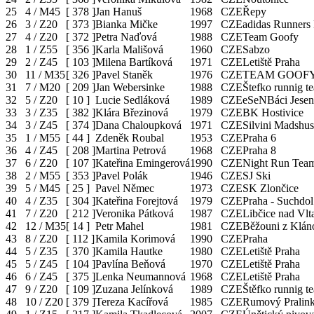
25
4 / M45
[
378
]
Jan Hanuš
1968
CZE
Řepy
26
3 / Z20
[
373
]
Bianka Mičke
1997
CZE
adidas Runners
27
4 / Z20
[
372
]
Petra Naďová
1988
CZE
Team Goofy
28
1 / Z55
[
356
]
Karla Mališová
1960
CZE
Sabzo
29
2 / Z45
[
103
]
Milena Bartíková
1971
CZE
Letiště Praha
30
11 / M35
[
326
]
Pavel Staněk
1976
CZE
TEAM GOOF
31
7 / M20
[
209
]
Jan Webersinke
1988
CZE
Štefko runnig t
32
5 / Z20
[
10
]
Lucie Sedláková
1989
CZE
eSeNBáci Jesen
33
3 / Z35
[
382
]
Klára Březinová
1979
CZE
BK Hostivice
34
3 / Z45
[
374
]
Dana Chaloupková
1971
CZE
Silvini Madshu
35
1 / M55
[
44
]
Zdeněk Roubal
1953
CZE
Praha 6
36
4 / Z45
[
208
]
Martina Petrová
1968
CZE
Praha 8
37
6 / Z20
[
107
]
Kateřina Emingerová
1990
CZE
Night Run Tea
38
2 / M55
[
353
]
Pavel Polák
1946
CZE
SJ Ski
39
5 / M45
[
25
]
Pavel Němec
1973
CZE
SK Zlončice
40
4 / Z35
[
304
]
Kateřina Forejtová
1979
CZE
Praha - Suchdol
41
7 / Z20
[
212
]
Veronika Pátková
1987
CZE
Libčice nad Vlt
42
12 / M35
[
14
]
Petr Mahel
1981
CZE
Běžouni z Klán
43
8 / Z20
[
112
]
Kamila Korimová
1990
CZE
Praha
44
5 / Z35
[
370
]
Kamila Hautke
1980
CZE
Letiště Praha
45
5 / Z45
[
104
]
Pavlína Beňová
1970
CZE
Letiště Praha
46
6 / Z45
[
375
]
Lenka Neumannová
1968
CZE
Letiště Praha
47
9 / Z20
[
109
]
Zuzana Jelínková
1989
CZE
Štěfko runnig t
48
10 / Z20
[
379
]
Tereza Kacířová
1985
CZE
Rumový Pralin