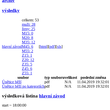
archiv
výsledky
celkem: 53
muži
: 28
ženy
: 25
M15
: 0
M20
: 8
M35
: 12
hlavní závod
M45
: 6
[
html
]
[
pdf
]
[
xls
]
M55
: 2
Z15
: 1
Z20
: 12
Z35
: 5
Z45
: 6
Z55
: 1
soubor
typ souboru
velikost
poslední změna
Únětice běží
pdf
N/A
11.04.2019 19:32:01
Únětice běží po kategoriích
pdf
N/A
11.04.2019 19:32:01
výsledková listina
hlavní závod
start ~ 18:00:00