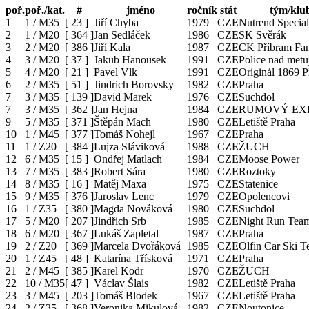
poř.
poř./kat.
#
jméno
ročník
stát
tým/klu
1
1 / M35
[
23
]
Jiří Chyba
1979
CZE
Nutrend Specia
2
1 / M20
[
364
]
Jan Sedláček
1986
CZE
SK Svěrák
3
2 / M20
[
386
]
Jiří Kala
1987
CZE
CK Příbram Fan
4
3 / M20
[
37
]
Jakub Hanousek
1991
CZE
Police nad metu
5
4 / M20
[
21
]
Pavel Vlk
1991
CZE
Originál 1869 P
6
2 / M35
[
51
]
Jindrich Borovsky
1982
CZE
Praha
7
3 / M35
[
139
]
David Marek
1976
CZE
Suchdol
7
3 / M35
[
362
]
Jan Hejna
1984
CZE
RUMOVÝ EX
9
5 / M35
[
371
]
Štěpán Mach
1980
CZE
Letiště Praha
10
1 / M45
[
377
]
Tomáš Nohejl
1967
CZE
Praha
11
1 / Z20
[
384
]
Lujza Sláviková
1988
CZE
ŽUCH
12
6 / M35
[
15
]
Ondřej Matlach
1984
CZE
Moose Power
13
7 / M35
[
383
]
Robert Sára
1980
CZE
Roztoky
14
8 / M35
[
16
]
Matěj Maxa
1975
CZE
Statenice
15
9 / M35
[
376
]
Jaroslav Lenc
1979
CZE
Opolencovi
16
1 / Z35
[
380
]
Magda Nováková
1980
CZE
Suchdol
17
5 / M20
[
207
]
Jindřich Srb
1985
CZE
Night Run Tea
18
6 / M20
[
367
]
Lukáš Zapletal
1987
CZE
Praha
19
2 / Z20
[
369
]
Marcela Dvořáková
1985
CZE
Olfin Car Ski 
20
1 / Z45
[
48
]
Katarína Třísková
1971
CZE
Praha
21
2 / M45
[
385
]
Karel Kodr
1970
CZE
ŽUCH
22
10 / M35
[
47
]
Václav Šlais
1982
CZE
Letiště Praha
23
3 / M45
[
203
]
Tomáš Blodek
1967
CZE
Letiště Praha
24
2 / Z35
[
368
]
Veronika Mikulová
1982
CZE
Noutonice