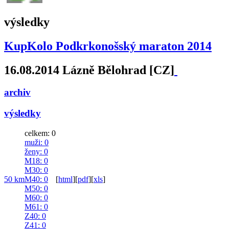
výsledky
KupKolo Podkrkonošský maraton 2014
16.08.2014 Lázně Bělohrad [CZ]
archiv
výsledky
celkem: 0
muži
: 0
ženy
: 0
M18
: 0
M30
: 0
50 km
M40
: 0
[
html
]
[
pdf
]
[
xls
]
M50
: 0
M60
: 0
M61
: 0
Z40
: 0
Z41
: 0