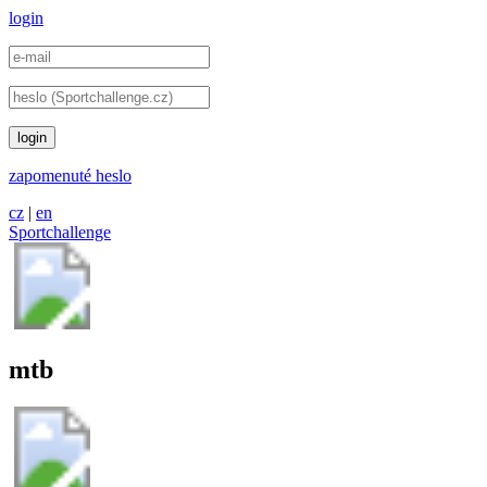
login
login
zapomenuté heslo
cz
|
en
Sportchallenge
mtb