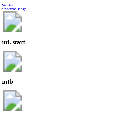
cz
|
en
Sportchallenge
int. start
mtb