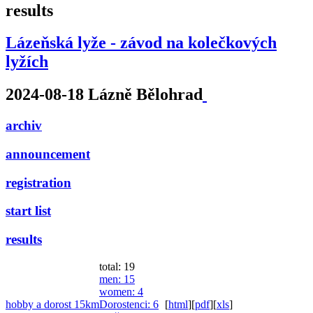
results
Lázeňská lyže - závod na kolečkových
lyžích
2024-08-18 Lázně Bělohrad
archiv
announcement
registration
start list
results
total: 19
men
: 15
women
: 4
hobby a dorost 15km
Dorostenci
: 6
[
html
]
[
pdf
]
[
xls
]