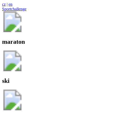
cz
|
en
Sportchallenge
maraton
ski