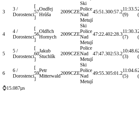
Ski
[
3 /
Ondřej
Police
11:33.5
3
57
2009
CZE
45:51.3
00:57.2
Dorostenci
Hrůša
Nad
(9)
]
Metují
Ski
[
4 /
Oldřich
Police
11:30.3
4
56
2009
CZE
47:22.4
02:28.3
Dorostenci
Hornych
Nad
(7)
]
Metují
[
Police
5 /
Jakub
10:48.6
5
60
2009
CZE
Nad
47:47.3
02:53.2
Dorostenci
Stuchlík
(3)
]
Metují
Ski
[
6 /
Petr
Police
11:04.6
6
59
2009
CZE
49:55.3
05:01.2
Dorostenci
Mitterwald
Nad
(5)
]
Metují
⌚15.087µs