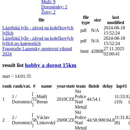
Muži
: 9
Dorostenky
: 2
Ženy
: 2
file
last
file
size
type
modified
Lázeňská lyže - závod na kolečkových
2024-08-18
pdf
N/A
lyžích
15:52:24
Lázeňská lyže - závod na kolečkových
2024-08-18
pdf
N/A
lyžích po kategoriích
15:52:24
Fotografie Lazensky sportovni vikend
27.11.2025
html
4280B
2024
02:00:41
result list
hobby a dorost 15km
start ~ 14:01:35
rank
rank/cat.
#
name
year
state
team
finish
delay
lap#1
Ski
[
1 /
Matěj
Police
11:33.9
1
55
2010
CZE
44:54.1
Dorostenci
Beran
Nad
(10)
]
Metují
Ski
[
2 /
Václav
Police
11:31.8
2
58
2009
CZE
44:58.9
00:04.8
Dorostenci
Liskovský
Nad
(8)
]
Metují